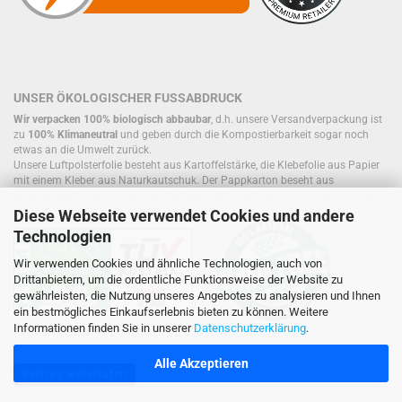
UNSER ÖKOLOGISCHER FUSSABDRUCK
Wir verpacken 100% biologisch abbaubar
, d.h. unsere Versandverpackung ist
zu
100% Klimaneutral
und geben durch die Kompostierbarkeit sogar noch
etwas an die Umwelt zurück.
Unsere Luftpolsterfolie besteht aus Kartoffelstärke, die Klebefolie aus Papier
mit einem Kleber aus Naturkautschuk. Der Pappkarton beseht aus
einwandigem Papier oder wiederverwendeten Kartons, die sich, ebenso wie
Füllmaterial, bereits im Kreislauf befinden.
Diese Webseite verwendet Cookies und andere
Technologien
Wir verwenden Cookies und ähnliche Technologien, auch von
Drittanbietern, um die ordentliche Funktionsweise der Website zu
gewährleisten, die Nutzung unseres Angebotes zu analysieren und Ihnen
ein bestmögliches Einkaufserlebnis bieten zu können. Weitere
Informationen finden Sie in unserer
Datenschutzerklärung
.
Alle Akzeptieren
Vertrag widerrufen