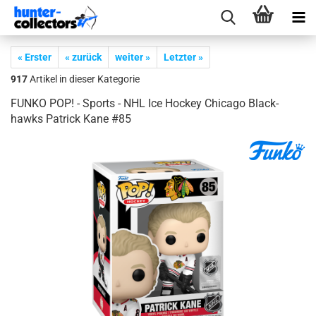
« Erster
« zurück
weiter »
Letzter »
917
Artikel in dieser Kategorie
FUNKO POP! - Sports - NHL Ice Ho­ckey Chi­ca­go Black­
hawks Pa­trick Kane #85