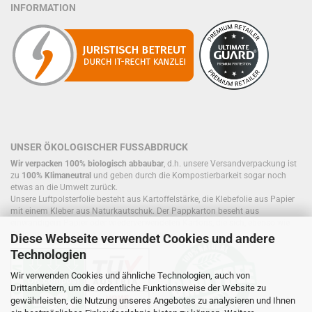
INFORMATION
UNSER ÖKOLOGISCHER FUSSABDRUCK
Wir verpacken 100% biologisch abbaubar
, d.h. unsere Versandverpackung ist
zu
100% Klimaneutral
und geben durch die Kompostierbarkeit sogar noch
etwas an die Umwelt zurück.
Unsere Luftpolsterfolie besteht aus Kartoffelstärke, die Klebefolie aus Papier
mit einem Kleber aus Naturkautschuk. Der Pappkarton beseht aus
einwandigem Papier oder wiederverwendeten Kartons, die sich, ebenso wie
Füllmaterial, bereits im Kreislauf befinden.
Diese Webseite verwendet Cookies und andere
Technologien
Wir verwenden Cookies und ähnliche Technologien, auch von
Drittanbietern, um die ordentliche Funktionsweise der Website zu
gewährleisten, die Nutzung unseres Angebotes zu analysieren und Ihnen