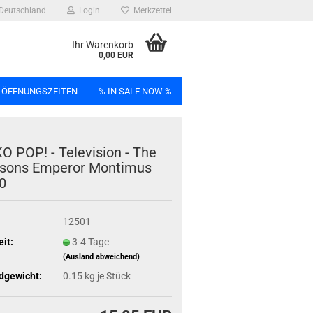
Deutschland
Login
Merkzettel
Ihr Warenkorb
0,00 EUR
 ÖFFNUNGSZEITEN
% IN SALE NOW %
n
 POP! - Te­le­vi­si­on - The
ons Em­peror Mon­ti­mus
0
Bag
12501
eit:
3-4 Tage
(Ausland abweichend)
dgewicht:
0.15
kg je Stück