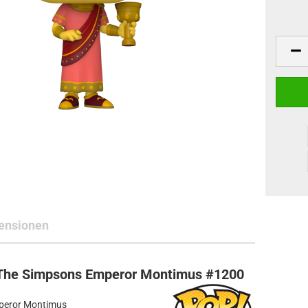
ne Toys
AL Subjects
rkshop
andere Hersteller
ensionen
- The Simpsons Emperor Montimus #1200
mperor Montimus