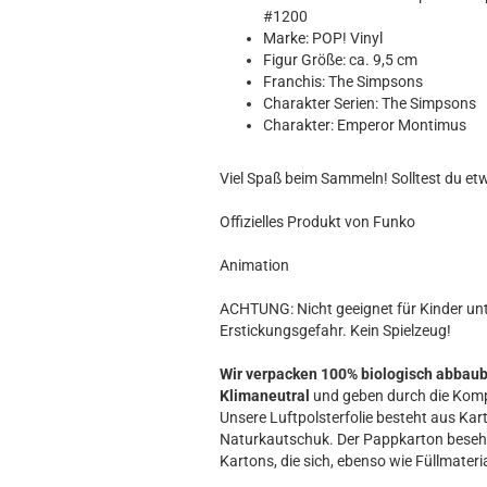
Hobbit
#1200
Icon
Marke: POP! Vinyl
MARVEL
Figur Größe: ca. 9,5 cm
Franchis: The Simpsons
Movie
Charakter Serien: The Simpsons
Music
Charakter: Emperor Montimus
Sports
STAR WARS
Viel Spaß beim Sammeln! Solltest du et
Television
Offizielles Produkt von Funko
Animation
ACHTUNG: Nicht geeignet für Kinder unte
Erstickungsgefahr. Kein Spielzeug!
Wir verpacken 100% biologisch abbau
Klimaneutral
und geben durch die Komp
Unsere Luftpolsterfolie besteht aus Kart
Naturkautschuk. Der Pappkarton beseh
Kartons, die sich, ebenso wie Füllmateria