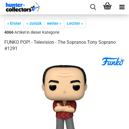
« Erster
« zurück
weiter »
Letzter »
4066
Artikel in dieser Kategorie
FUNKO POP! - Te­le­vi­si­on - The So­pra­nos Tony So­pra­no
#1291