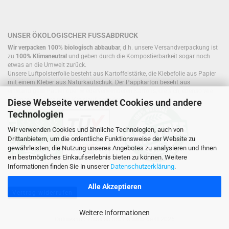
UNSER ÖKOLOGISCHER FUSSABDRUCK
Wir verpacken 100% biologisch abbaubar
, d.h. unsere Versandverpackung ist
zu
100% Klimaneutral
und geben durch die Kompostierbarkeit sogar noch
etwas an die Umwelt zurück.
Unsere Luftpolsterfolie besteht aus Kartoffelstärke, die Klebefolie aus Papier
mit einem Kleber aus Naturkautschuk. Der Pappkarton beseht aus
einwandigem Papier oder wiederverwendeten Kartons, die sich, ebenso wie
Füllmaterial, bereits im Kreislauf befinden.
Diese Webseite verwendet Cookies und andere
Technologien
Wir verwenden Cookies und ähnliche Technologien, auch von
Drittanbietern, um die ordentliche Funktionsweise der Website zu
gewährleisten, die Nutzung unseres Angebotes zu analysieren und Ihnen
ein bestmögliches Einkaufserlebnis bieten zu können. Weitere
Informationen finden Sie in unserer
Datenschutzerklärung
.
Alle Akzeptieren
Vertrag widerrufen
Weitere Informationen
Onlineshop erstellen
mit Gambio.de © 2026