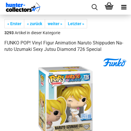
« Erster
« zurück
weiter »
Letzter »
3293
Artikel in dieser Kategorie
FUNKO POP! Vinyl Figur Ani­ma­ti­on Na­ruto Ship­pu­den Na­
ruto Uzu­ma­ki Sexy Jutsu Dia­mond 726 Spe­cial