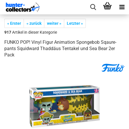
« Erster
« zurück
weiter »
Letzter »
917
Artikel in dieser Kategorie
FUNKO POP! Vinyl Figur Ani­ma­ti­on Spon­geb­ob Sqau­re­
pants Squid­ward Thad­dä­us Ten­ta­kel und Sea Bear 2er
Pack