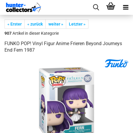
« Erster
« zurück
weiter »
Letzter »
907
Artikel in dieser Kategorie
FUNKO POP! Vinyl Figur Anime Frie­ren Bey­ond Jour­neys
End Fern 1987