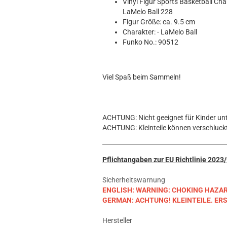
Hobbit
Vinyl Figur Sports Basketball Cha
LaMelo Ball 228
Icon
Figur Größe: ca. 9.5 cm
MARVEL
Charakter: - LaMelo Ball
Movie
Funko No.: 90512
Music
Sports
Viel Spaß beim Sammeln!
STAR WARS
Television
ACHTUNG: Nicht geeignet für Kinder unt
ACHTUNG: Kleinteile können verschluck
Pflichtangaben zur EU Richtlinie 202
Sicherheitswarnung
ENGLISH: WARNING: CHOKING HAZARD. S
GERMAN: ACHTUNG! KLEINTEILE. E
Hersteller