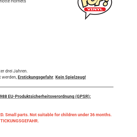
rlotte Hornets
er drei Jahren.
t werden,
Erstickungsgefahr
.
Kein Spielzeug!
3/988 EU-Produktsicherheitsverordnung (GPSR):
mall parts. Not suitable for children under 36 months.
RSTICKUNGSGEFAHR.