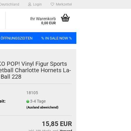
Deutschland
Login
Merkzettel
Ihr Warenkorb
0,00 EUR
 ÖFFNUNGSZEITEN
% IN SALE NOW %
n
O POP! Vinyl Figur Sports
t­ball Char­lot­te Hor­nets La­
 Ball 228
Bag
18105
eit:
3-4 Tage
(Ausland abweichend)
15,85 EUR