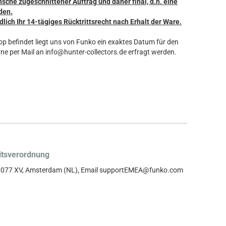
nsche zugeschnittener Auftrag und daher final, d.h. eine
den.
dlich Ihr 14-tägiges Rücktrittsrecht nach Erhalt der Ware.
hop befindet liegt uns von Funko ein exaktes Datum für den
ne per Mail an info@hunter-collectors.de erfragt werden.
itsverordnung
, 1077 XV, Amsterdam (NL), Email supportEMEA@funko.com