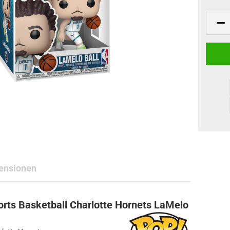
ne Toys
AL Subjects
rkshop
andere Hersteller
ensionen
rts Basketball Charlotte Hornets LaMelo