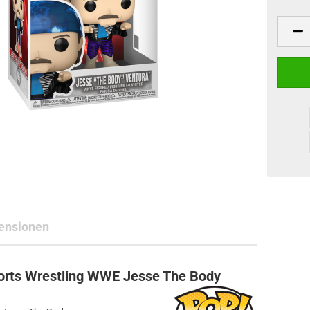
ne Toys
AL Subjects
rkshop
andere Hersteller
ensionen
orts Wrestling WWE Jesse The Body