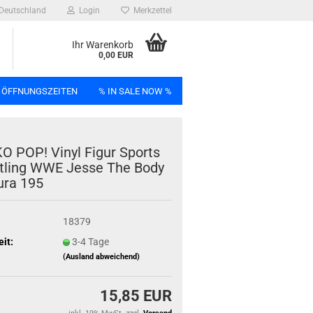
Deutschland
Login
Merkzettel
Ihr Warenkorb
0,00 EUR
 ÖFFNUNGSZEITEN
% IN SALE NOW %
n
O POP! Vinyl Figur Sports
t­ling WWE Jesse The Body
u­ra 195
Bag
18379
eit:
3-4 Tage
(Ausland abweichend)
15,85 EUR