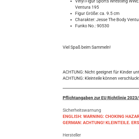
Hobbit
Vinyl Figur Sports Wrestling WW
Ventura 195
Icon
Figur Größe: ca. 9.5 cm
MARVEL
Charakter: Jesse The Body Vent
Movie
Funko No.: 90530
Music
Sports
Viel Spaß beim Sammeln!
STAR WARS
Television
ACHTUNG: Nicht geeignet für Kinder unt
ACHTUNG: Kleinteile können verschluck
Pflichtangaben zur EU Richtlinie 202
Sicherheitswarnung
ENGLISH: WARNING: CHOKING HAZARD. S
GERMAN: ACHTUNG! KLEINTEILE. E
Hersteller