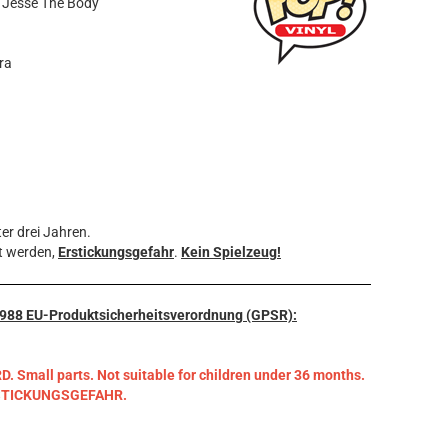
E Jesse The Body
ura
er drei Jahren.
t werden,
Erstickungsgefahr
.
Kein Spielzeug!
3/988 EU-Produktsicherheitsverordnung (GPSR):
mall parts. Not suitable for children under 36 months.
RSTICKUNGSGEFAHR.