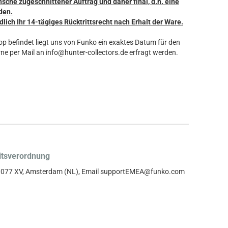
nsche zugeschnittener Auftrag und daher final, d.h. eine
den.
dlich Ihr 14-tägiges Rücktrittsrecht nach Erhalt der Ware.
hop befindet liegt uns von Funko ein exaktes Datum für den
ne per Mail an info@hunter-collectors.de erfragt werden.
itsverordnung
, 1077 XV, Amsterdam (NL), Email supportEMEA@funko.com