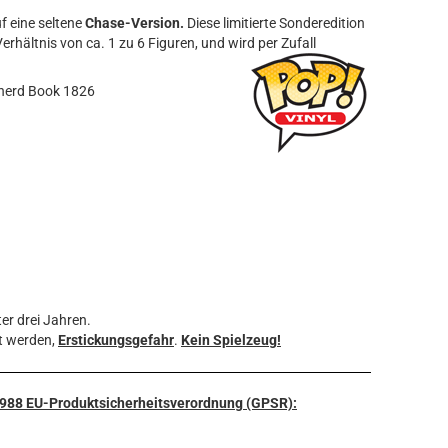
f eine seltene
Chase-Version.
Diese limitierte Sonderedition
erhältnis von ca. 1 zu 6 Figuren, und wird per Zufall
epherd Book 1826
er drei Jahren.
t werden,
Erstickungsgefahr
.
Kein Spielzeug!
3/988 EU-Produktsicherheitsverordnung (GPSR):