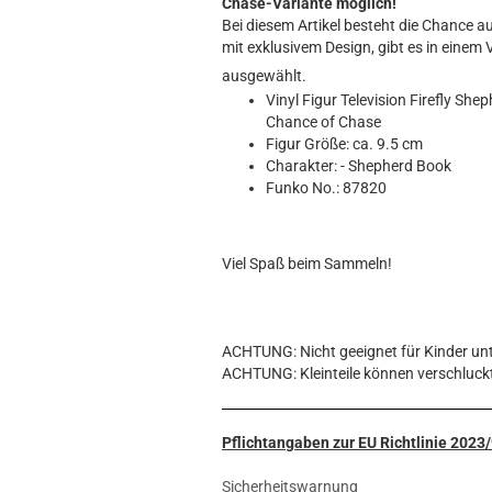
Hobbit
Chase-Variante möglich!
Bei diesem Artikel besteht die Chance au
Icon
mit exklusivem Design, gibt es in einem V
MARVEL
ausgewählt.
Movie
Vinyl Figur Television Firefly Sh
Music
Chance of Chase
Sports
Figur Größe: ca. 9.5 cm
Charakter: - Shepherd Book
STAR WARS
Funko No.: 87820
Television
Viel Spaß beim Sammeln!
ACHTUNG: Nicht geeignet für Kinder unt
ACHTUNG: Kleinteile können verschluck
Pflichtangaben zur EU Richtlinie 202
Sicherheitswarnung