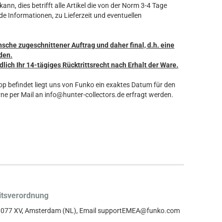
ann, dies betrifft alle Artikel die von der Norm 3-4 Tage
de Informationen, zu Lieferzeit und eventuellen
nsche zugeschnittener Auftrag und daher final, d.h. eine
den.
dlich Ihr 14-tägiges Rücktrittsrecht nach Erhalt der Ware.
hop befindet liegt uns von Funko ein exaktes Datum für den
ne per Mail an info@hunter-collectors.de erfragt werden.
itsverordnung
, 1077 XV, Amsterdam (NL), Email supportEMEA@funko.com