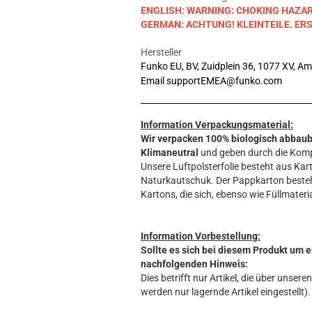
ENGLISH: WARNING: CHOKING HAZARD. S
GERMAN: ACHTUNG! KLEINTEILE. E
Hersteller
Funko EU, BV, Zuidplein 36, 1077 XV, A
Email supportEMEA@funko.com
Information Verpackungsmaterial:
Wir verpacken 100% biologisch abbau
Klimaneutral
und geben durch die Komp
Unsere Luftpolsterfolie besteht aus Kart
Naturkautschuk. Der Pappkarton beste
Kartons, die sich, ebenso wie Füllmateria
Information Vorbestellung:
Sollte es sich bei diesem Produkt um e
nachfolgenden Hinweis:
Dies betrifft nur Artikel, die über unse
werden nur lagernde Artikel eingestellt).