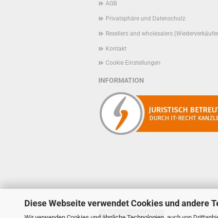
AGB
Privatsphäre und Datenschutz
Resellers and wholesalers (Wiederverkäufe
Kontakt
Cookie Einstellungen
INFORMATION
Diese Webseite verwendet Cookies und andere T
Vertrag widerrufen
Wir verwenden Cookies und ähnliche Technologien, auch von Drittanbie