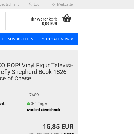
Deutschland
Login
Merkzettel
Ihr Warenkorb
0,00 EUR
 ÖFFNUNGSZEITEN
% IN SALE NOW %
n
 POP! Vinyl Figur Te­le­vi­si­
re­fly She­pherd Book 1826
ce of Chase
Bag
17689
eit:
3-4 Tage
(Ausland abweichend)
15,85 EUR