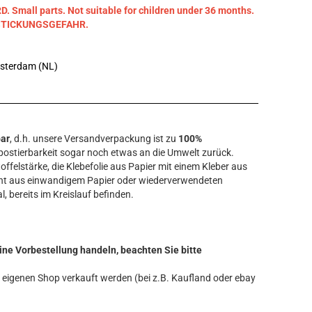
mall parts. Not suitable for children under 36 months.
RSTICKUNGSGEFAHR.
msterdam (NL)
bar
, d.h. unsere Versandverpackung ist zu
100%
ostierbarkeit sogar noch etwas an die Umwelt zurück.
offelstärke, die Klebefolie aus Papier mit einem Kleber aus
ht aus einwandigem Papier oder wiederverwendeten
l, bereits im Kreislauf befinden.
ine Vorbestellung handeln, beachten Sie bitte
ren eigenen Shop verkauft werden (bei z.B. Kaufland oder ebay