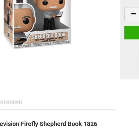
ne Toys
AL Subjects
rkshop
andere Hersteller
ensionen
evision Firefly Shepherd Book 1826