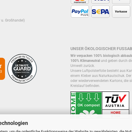
r u. Großhandel)
UNSER ÖKOLOGISCHER FUSSA
Wir verpacken 100% biologisch abbaub
100% Klimaneutral
und geben durch di
Umwelt zurück.
Unsere Luftpolsterfolie besteht aus Kar
einem Kleber aus Naturkautschuk. De
oder wiederverwendeten Kartons, die si
Kreislauf befinden.
echnologien
tern, um die ordentliche Funktionsweise der Website zu gewährleisten, die Nu