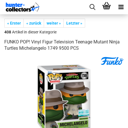
« Erster
« zurück
weiter »
Letzter »
408
Artikel in dieser Kategorie
FUNKO POP! Vinyl Figur Te­le­vi­si­on Teenage Mu­tant Ninja
Turt­les Mi­chel­an­ge­lo 1749 9500 PCS