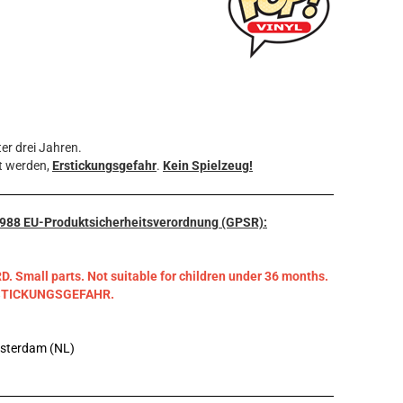
er drei Jahren.
t werden,
Erstickungsgefahr
.
Kein Spielzeug!
3/988 EU-Produktsicherheitsverordnung (GPSR):
mall parts. Not suitable for children under 36 months.
RSTICKUNGSGEFAHR.
msterdam (NL)