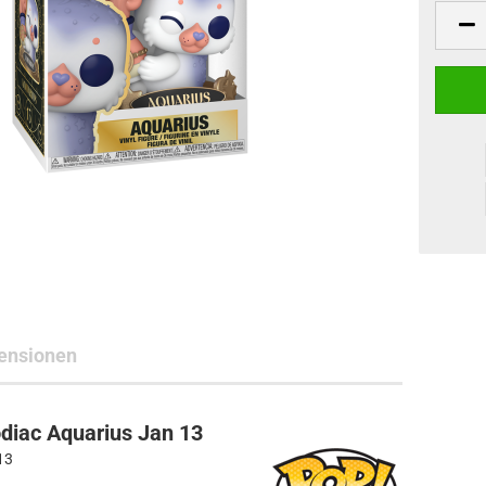
ne Toys
AL Subjects
rkshop
andere Hersteller
ensionen
diac Aquarius Jan 13
13