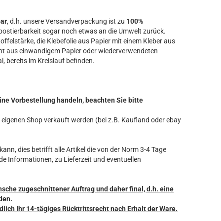
bar
, d.h. unsere Versandverpackung ist zu
100%
ostierbarkeit sogar noch etwas an die Umwelt zurück.
offelstärke, die Klebefolie aus Papier mit einem Kleber aus
ht aus einwandigem Papier oder wiederverwendeten
l, bereits im Kreislauf befinden.
ine Vorbestellung handeln, beachten Sie bitte
ren eigenen Shop verkauft werden (bei z.B. Kaufland oder ebay
ann, dies betrifft alle Artikel die von der Norm 3-4 Tage
de Informationen, zu Lieferzeit und eventuellen
nsche zugeschnittener Auftrag und daher final, d.h. eine
den.
dlich Ihr 14-tägiges Rücktrittsrecht nach Erhalt der Ware.