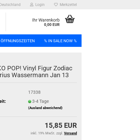
Deutschland
Login
Merkzettel
Ihr Warenkorb
0,00 EUR
 ÖFFNUNGSZEITEN
% IN SALE NOW %
n
 POP! Vinyl Figur Zo­diac
ri­us Was­ser­mann Jan 13
17338
Bag
eit:
3-4 Tage
(Ausland abweichend)
15,85 EUR
inkl. 19% MwSt. zzgl.
Versand