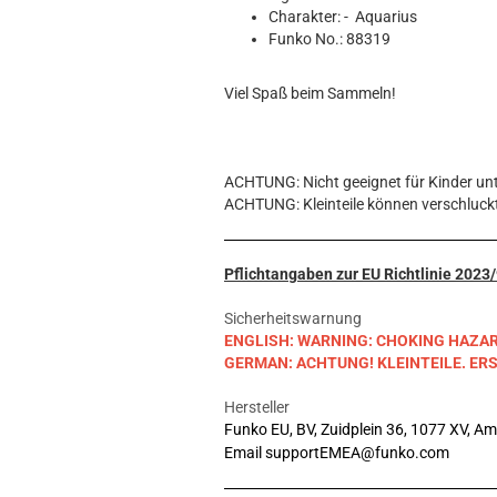
Hobbit
Charakter: - Aquarius
Icon
Funko No.: 88319
MARVEL
Movie
Viel Spaß beim Sammeln!
Music
Sports
STAR WARS
ACHTUNG: Nicht geeignet für Kinder unt
Television
ACHTUNG: Kleinteile können verschluck
Pflichtangaben zur EU Richtlinie 202
Sicherheitswarnung
ENGLISH: WARNING: CHOKING HAZARD. S
GERMAN: ACHTUNG! KLEINTEILE. E
Hersteller
Funko EU, BV, Zuidplein 36, 1077 XV, A
Email supportEMEA@funko.com