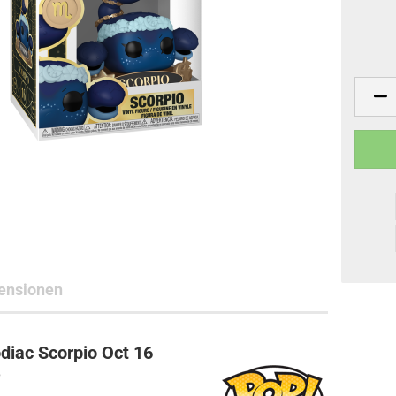
ne Toys
AL Subjects
rkshop
andere Hersteller
ensionen
diac Scorpio Oct 16
6