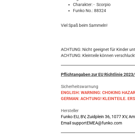
Hobbit
Charakter: - Scorpio
Icon
Funko No.: 88324
MARVEL
Movie
Viel Spaß beim Sammeln!
Music
Sports
STAR WARS
ACHTUNG: Nicht geeignet für Kinder unt
Television
ACHTUNG: Kleinteile können verschluck
Pflichtangaben zur EU Richtlinie 202
Sicherheitswarnung
ENGLISH: WARNING: CHOKING HAZARD. S
GERMAN: ACHTUNG! KLEINTEILE. E
Hersteller
Funko EU, BV, Zuidplein 36, 1077 XV, A
Email supportEMEA@funko.com