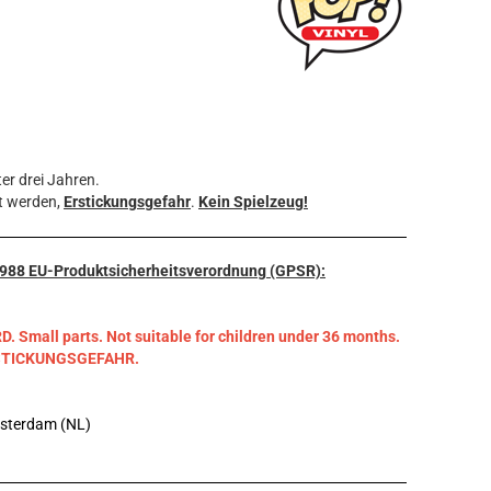
er drei Jahren.
t werden,
Erstickungsgefahr
.
Kein Spielzeug!
3/988 EU-Produktsicherheitsverordnung (GPSR):
mall parts. Not suitable for children under 36 months.
RSTICKUNGSGEFAHR.
msterdam (NL)