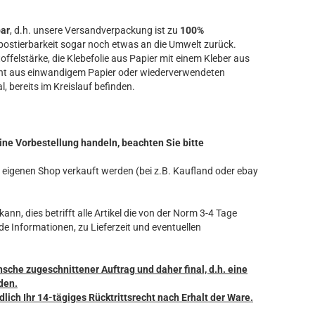
bar
, d.h. unsere Versandverpackung ist zu
100%
ostierbarkeit sogar noch etwas an die Umwelt zurück.
offelstärke, die Klebefolie aus Papier mit einem Kleber aus
ht aus einwandigem Papier oder wiederverwendeten
l, bereits im Kreislauf befinden.
ine Vorbestellung handeln, beachten Sie bitte
ren eigenen Shop verkauft werden (bei z.B. Kaufland oder ebay
ann, dies betrifft alle Artikel die von der Norm 3-4 Tage
de Informationen, zu Lieferzeit und eventuellen
nsche zugeschnittener Auftrag und daher final, d.h. eine
den.
dlich Ihr 14-tägiges Rücktrittsrecht nach Erhalt der Ware.