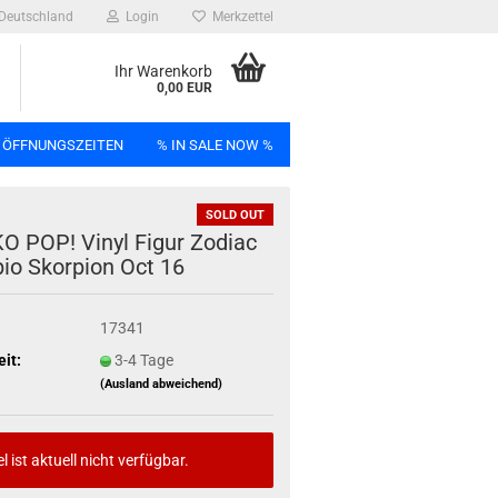
Deutschland
Login
Merkzettel
Ihr Warenkorb
0,00 EUR
 ÖFFNUNGSZEITEN
% IN SALE NOW %
SOLD OUT
n
 POP! Vinyl Figur Zo­diac
pio Skor­pi­on Oct 16
17341
Bag
eit:
3-4 Tage
(Ausland abweichend)
el ist aktuell nicht verfügbar.