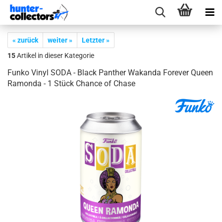
« zurück
weiter »
Letzter »
15
Artikel in dieser Kategorie
Funko Vinyl SODA - Black Pan­ther Wakan­da Fo­re­ver Queen
Ra­mon­da - 1 Stück Chan­ce of Chase