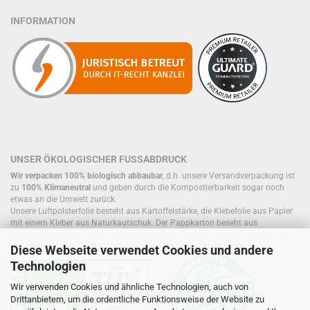
INFORMATION
UNSER ÖKOLOGISCHER FUSSABDRUCK
Wir verpacken 100% biologisch abbaubar
, d.h. unsere Versandverpackung ist
zu
100% Klimaneutral
und geben durch die Kompostierbarkeit sogar noch
etwas an die Umwelt zurück.
Unsere Luftpolsterfolie besteht aus Kartoffelstärke, die Klebefolie aus Papier
mit einem Kleber aus Naturkautschuk. Der Pappkarton beseht aus
einwandigem Papier oder wiederverwendeten Kartons, die sich, ebenso wie
Füllmaterial, bereits im Kreislauf befinden.
Diese Webseite verwendet Cookies und andere
Technologien
Wir verwenden Cookies und ähnliche Technologien, auch von
Drittanbietern, um die ordentliche Funktionsweise der Website zu