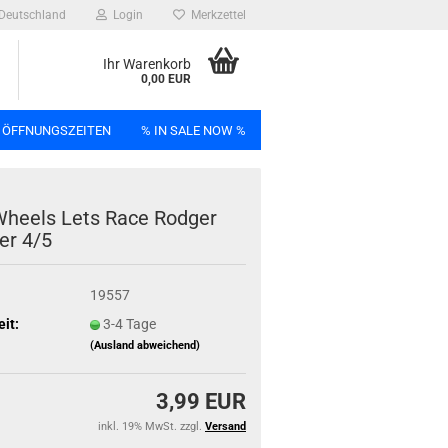
Deutschland
Login
Merkzettel
Ihr Warenkorb
0,00 EUR
 ÖFFNUNGSZEITEN
% IN SALE NOW %
n
heels Lets Race Rod­ger
er 4/5
19557
Bag
eit:
3-4 Tage
(Ausland abweichend)
3,99 EUR
inkl. 19% MwSt. zzgl.
Versand