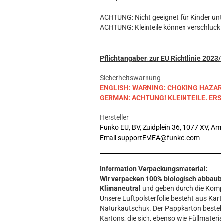
Hobbit
Icon
ACHTUNG: Nicht geeignet für Kinder unt
MARVEL
ACHTUNG: Kleinteile können verschluck
Movie
Music
Pflichtangaben zur EU Richtlinie 202
Sports
STAR WARS
Sicherheitswarnung
ENGLISH: WARNING: CHOKING HAZARD. S
Television
GERMAN: ACHTUNG! KLEINTEILE. E
Hersteller
Funko EU, BV, Zuidplein 36, 1077 XV, A
Email supportEMEA@funko.com
Information Verpackungsmaterial:
Wir verpacken 100% biologisch abbau
Klimaneutral
und geben durch die Komp
Unsere Luftpolsterfolie besteht aus Kart
Naturkautschuk. Der Pappkarton beste
Kartons, die sich, ebenso wie Füllmateria