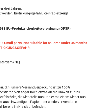
er drei Jahren.
t werden,
Erstickungsgefahr
.
Kein Spielzeug!
3/988 EU-Produktsicherheitsverordnung (GPSR):
mall parts. Not suitable for children under 36 months.
RSTICKUNGSGEFAHR.
msterdam (NL)
bar
, d.h. unsere Versandverpackung ist zu
100%
ostierbarkeit sogar noch etwas an die Umwelt zurück.
offelstärke, die Klebefolie aus Papier mit einem Kleber aus
ht aus einwandigem Papier oder wiederverwendeten
l, bereits im Kreislauf befinden.