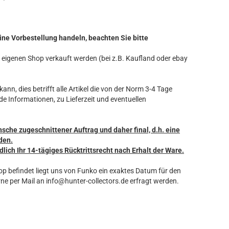
ine Vorbestellung handeln, beachten Sie bitte
ren eigenen Shop verkauft werden (bei z.B. Kaufland oder ebay
ann, dies betrifft alle Artikel die von der Norm 3-4 Tage
de Informationen, zu Lieferzeit und eventuellen
nsche zugeschnittener Auftrag und daher final, d.h. eine
den.
dlich Ihr 14-tägiges Rücktrittsrecht nach Erhalt der Ware.
hop befindet liegt uns von Funko ein exaktes Datum für den
ne per Mail an info@hunter-collectors.de erfragt werden.