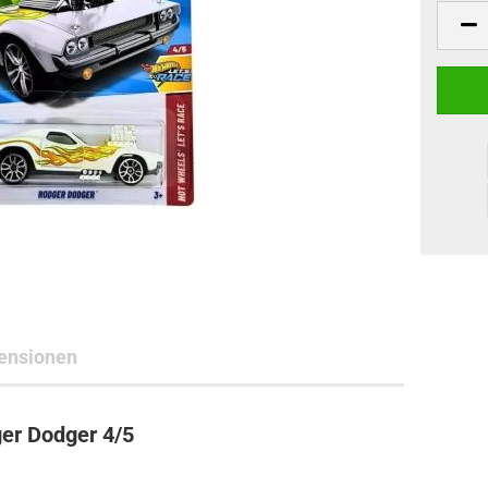
ne Toys
AL Subjects
rkshop
andere Hersteller
ensionen
er Dodger 4/5