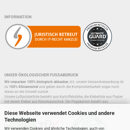
INFORMATION
UNSER ÖKOLOGISCHER FUSSABDRUCK
Wir verpacken 100% biologisch abbaubar
, d.h. unsere Versandverpackung ist
zu
100% Klimaneutral
und geben durch die Kompostierbarkeit sogar noch
etwas an die Umwelt zurück.
Unsere Luftpolsterfolie besteht aus Kartoffelstärke, die Klebefolie aus Papier
mit einem Kleber aus Naturkautschuk. Der Pappkarton beseht aus
einwandigem Papier oder wiederverwendeten Kartons, die sich, ebenso wie
Füllmaterial, bereits im Kreislauf befinden.
Diese Webseite verwendet Cookies und andere
Technologien
Wir verwenden Cookies und ähnliche Technologien, auch von