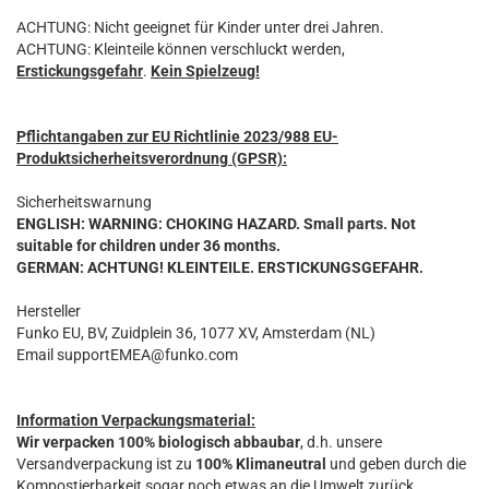
ACHTUNG: Nicht geeignet für Kinder unter drei Jahren.
ACHTUNG: Kleinteile können verschluckt werden,
Erstickungsgefahr
.
Kein Spielzeug!
Pflichtangaben zur EU Richtlinie 2023/988 EU-
Produktsicherheitsverordnung (GPSR):
Sicherheitswarnung
ENGLISH: WARNING: CHOKING HAZARD. Small parts. Not
suitable for children under 36 months.
GERMAN: ACHTUNG! KLEINTEILE. ERSTICKUNGSGEFAHR.
Hersteller
Funko EU, BV, Zuidplein 36, 1077 XV, Amsterdam (NL)
Email supportEMEA@funko.com
Information Verpackungsmaterial:
Wir verpacken 100% biologisch abbaubar
, d.h. unsere
Versandverpackung ist zu
100% Klimaneutral
und geben durch die
Kompostierbarkeit sogar noch etwas an die Umwelt zurück.