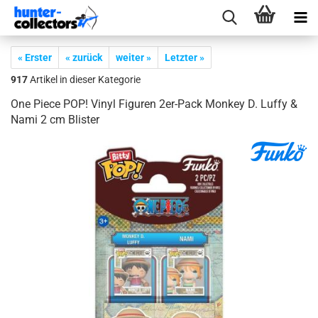
« Erster
« zurück
weiter »
Letzter »
917
Artikel in dieser Kategorie
One Piece POP! Vinyl Fi­gu­ren 2er-​Pack Mon­key D. Luffy &
Nami 2 cm Blis­ter