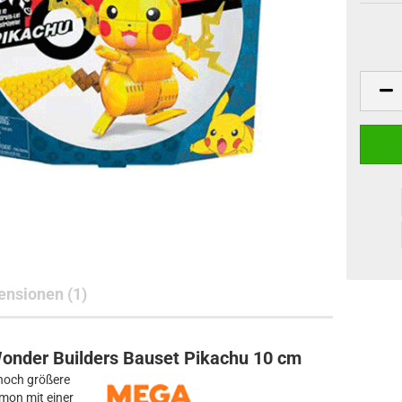
ne Toys
AL Subjects
rkshop
andere Hersteller
nsionen (1)
nder Builders Bauset Pikachu 10 cm
 noch größere
mon mit einer