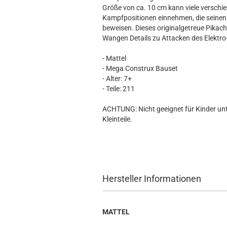
Hobbit
Größe von ca. 10 cm kann viele verschi
Icon
Kampfpositionen einnehmen, die seine
MARVEL
beweisen. Dieses originalgetreue Pikach
Wangen Details zu Attacken des Elektro-
Movie
Music
- Mattel
Sports
- Mega Construx Bauset
- Alter: 7+
STAR WARS
- Teile: 211
Television
ACHTUNG: Nicht geeignet für Kinder unt
Kleinteile.
Hersteller Informationen
MATTEL