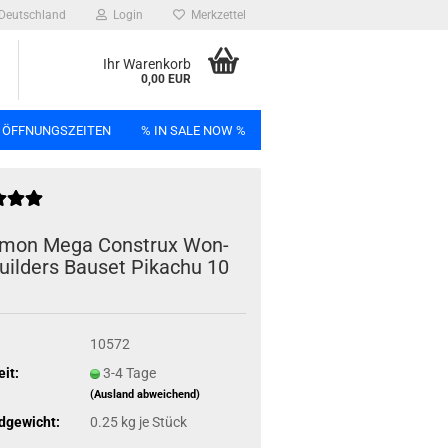
Deutschland
Login
Merkzettel
Ihr Warenkorb
0,00 EUR
 ÖFFNUNGSZEITEN
% IN SALE NOW %
n
mon Mega Con­strux Won­
uil­ders Bau­set Pi­ka­chu 10
Bag
10572
eit:
3-4 Tage
(Ausland abweichend)
dgewicht:
0.25
kg je Stück