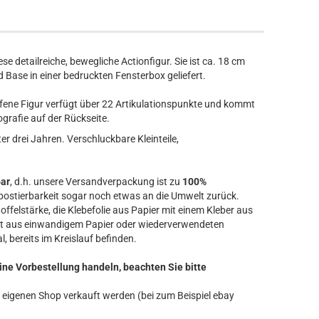
se detailreiche, bewegliche Actionfigur. Sie ist ca. 18 cm
Base in einer bedruckten Fensterbox geliefert.
orfene Figur verfügt über 22 Artikulationspunkte und kommt
grafie auf der Rückseite.
r drei Jahren. Verschluckbare Kleinteile,
bar
, d.h. unsere Versandverpackung ist zu
100%
ostierbarkeit sogar noch etwas an die Umwelt zurück.
offelstärke, die Klebefolie aus Papier mit einem Kleber aus
t aus einwandigem Papier oder wiederverwendeten
l, bereits im Kreislauf befinden.
ine Vorbestellung handeln, beachten Sie bitte
ren eigenen Shop verkauft werden (bei zum Beispiel ebay