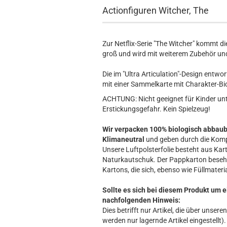
Hobbit
Actionfiguren Witcher, The
Icon
MARVEL
Movie
Zur Netflix-Serie "The Witcher" kommt die
Music
groß und wird mit weiterem Zubehör und 
Sports
Die im "Ultra Articulation"-Design entw
STAR WARS
mit einer Sammelkarte mit Charakter-Bio
Television
ACHTUNG: Nicht geeignet für Kinder unte
Erstickungsgefahr. Kein Spielzeug!
Wir verpacken 100% biologisch abbau
Klimaneutral
und geben durch die Komp
Unsere Luftpolsterfolie besteht aus Kart
Naturkautschuk. Der Pappkarton beseh
Kartons, die sich, ebenso wie Füllmateria
Sollte es sich bei diesem Produkt um e
nachfolgenden Hinweis:
Dies betrifft nur Artikel, die über unse
werden nur lagernde Artikel eingestellt).