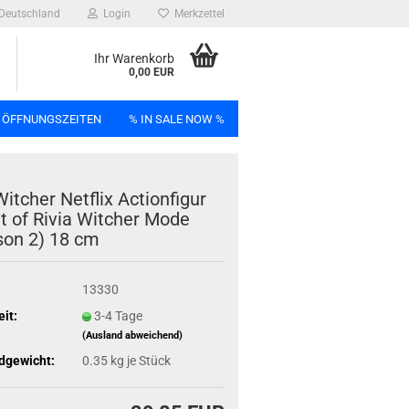
Deutschland
Login
Merkzettel
Ihr Warenkorb
0,00 EUR
 ÖFFNUNGSZEITEN
% IN SALE NOW %
n
t­cher Net­flix Ac­tion­fi­gur
alt of Rivia Wit­cher Mode
­son 2) 18 cm
Bag
13330
eit:
3-4 Tage
(Ausland abweichend)
dgewicht:
0.35
kg je Stück