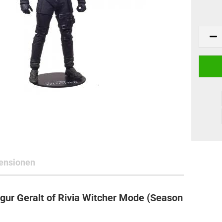
ne Toys
AL Subjects
rkshop
andere Hersteller
ensionen
igur Geralt of Rivia Witcher Mode (Season