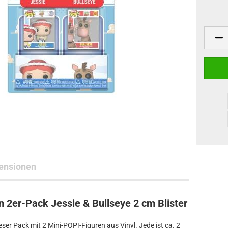
ne Toys
AL Subjects
rkshop
andere Hersteller
ensionen
n 2er-Pack Jessie & Bullseye 2 cm Blister
ser Pack mit 2 Mini-POP!-Figuren aus Vinyl. Jede ist ca. 2