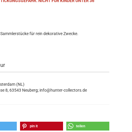
STICKUNGSGEFAHR. NICHT FÜR KINDER UNTER 36
 Sammlerstücke für rein dekorative Zwecke.
eur
msterdam (NL)
se 8, 63543 Neuberg; info@hunter-collectors.de
pin it
teilen