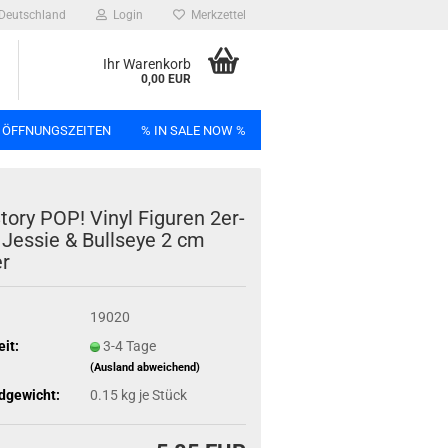
Deutschland
Login
Merkzettel
Ihr Warenkorb
0,00 EUR
 ÖFFNUNGSZEITEN
% IN SALE NOW %
n
tory POP! Vinyl Fi­gu­ren 2er-​
Jes­sie & Bull­seye 2 cm
er
Bag
19020
eit:
3-4 Tage
(Ausland abweichend)
dgewicht:
0.15
kg je Stück