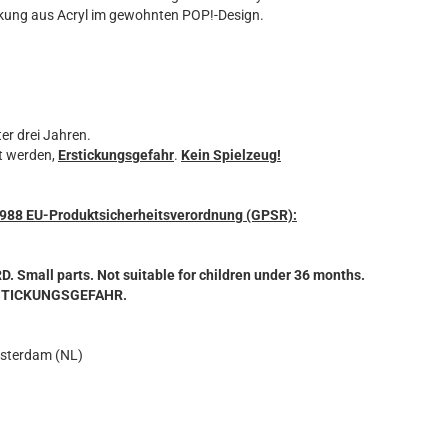
kung aus Acryl im gewohnten POP!-Design.
er drei Jahren.
t werden,
Erstickungsgefahr
.
Kein Spielzeug!
3/988 EU-Produktsicherheitsverordnung (GPSR):
mall parts. Not suitable for children under 36 months.
RSTICKUNGSGEFAHR.
msterdam (NL)