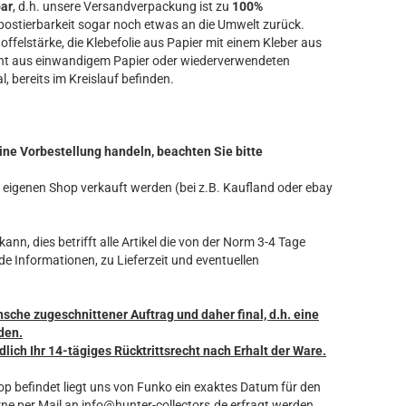
bar
, d.h. unsere Versandverpackung ist zu
100%
ostierbarkeit sogar noch etwas an die Umwelt zurück.
offelstärke, die Klebefolie aus Papier mit einem Kleber aus
ht aus einwandigem Papier oder wiederverwendeten
l, bereits im Kreislauf befinden.
ine Vorbestellung handeln, beachten Sie bitte
ren eigenen Shop verkauft werden (bei z.B. Kaufland oder ebay
ann, dies betrifft alle Artikel die von der Norm 3-4 Tage
de Informationen, zu Lieferzeit und eventuellen
nsche zugeschnittener Auftrag und daher final, d.h. eine
den.
dlich Ihr 14-tägiges Rücktrittsrecht nach Erhalt der Ware.
hop befindet liegt uns von Funko ein exaktes Datum für den
ne per Mail an info@hunter-collectors.de erfragt werden.