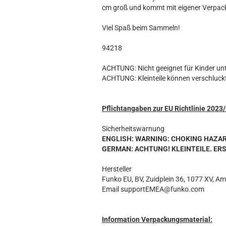
Hobbit
cm groß und kommt mit eigener Verpac
Icon
MARVEL
Viel Spaß beim Sammeln!
Movie
94218
Music
Sports
ACHTUNG: Nicht geeignet für Kinder unt
ACHTUNG: Kleinteile können verschluck
STAR WARS
Television
Pflichtangaben zur EU Richtlinie 202
Sicherheitswarnung
ENGLISH: WARNING: CHOKING HAZARD. S
GERMAN: ACHTUNG! KLEINTEILE. E
Hersteller
Funko EU, BV, Zuidplein 36, 1077 XV, A
Email supportEMEA@funko.com
Information Verpackungsmaterial: