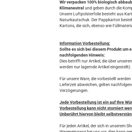
Wir verpacken 100% biologisch abbau
Klimaneutral
und geben durch die Komp
Unsere Luftpolsterfolie besteht aus Kart
Naturkautschuk. Der Pappkarton beste
Kartons, die sich, ebenso wie Füllmateria
Information Vorbestellung:
Sollte es sich bei diesem Produkt um e
nachfolgenden Hinweis:
Dies betrifft nur Artikel, die über unse
werden nur lagernde Artikel eingestellt).
Für unsere Ware, die vorbestellt werden k
Lieferzeit abweichen, gelten nachfolgen
Verzögerungen.
Jede Vorbestellung ist ein auf Ihre Wü
Vorbestellung kann nicht storniert wer
Unberührt hiervon bleibt selbstverstän
Für jeden Artikel, der sich in unserem S
Wareneingang bei uns vor, dies kann ger