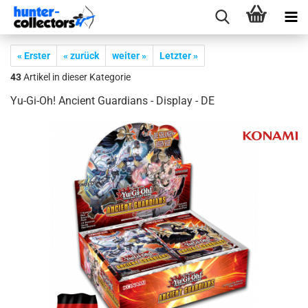
« Erster
« zurück
weiter »
Letzter »
43
Artikel in dieser Kategorie
Yu-​Gi-Oh! An­ci­ent Guar­di­ans - Dis­play - DE