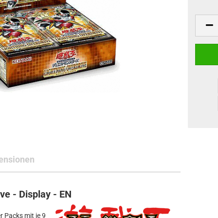
ne Toys
AL Subjects
rkshop
andere Hersteller
ensionen
ve - Display - EN
r Packs mit je 9