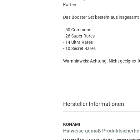
Hobbit
Karten.
Icon
MARVEL
Das Booster Set besteht aus insgesamt
Movie
- 50 Commons
Music
- 26 Super Rares
Sports
- 14 Ultra Rares
- 10 Secret Rares
STAR WARS
Television
Warnhinweis: Achtung. Nicht geeignet fü
Hersteller Informationen
KONAMI
Hinweise gemäß Produktsicherhe