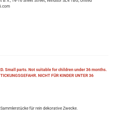
t B.V., 14-16 Sheet Street, Windsor SL4 1BG, United
i.com
mall parts. Not suitable for children under 36 months.
STICKUNGSGEFAHR. NICHT FÜR KINDER UNTER 36
 Sammlerstücke für rein dekorative Zwecke.