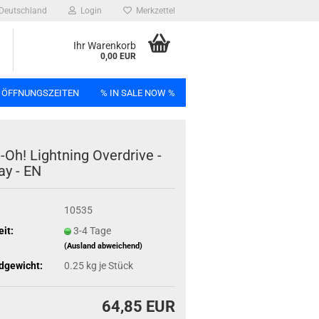
Deutschland
Login
Merkzettel
Ihr Warenkorb
0,00 EUR
 ÖFFNUNGSZEITEN
% IN SALE NOW %
n
-Oh! Light­ning Over­dri­ve -
lay - EN
10535
Bag
eit:
3-4 Tage
(Ausland abweichend)
dgewicht:
0.25
kg je Stück
64,85 EUR