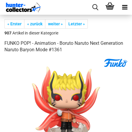
« Erster
« zurück
weiter »
Letzter »
907
Artikel in dieser Kategorie
FUNKO POP! - Ani­ma­ti­on - Bo­ruto Na­ruto Next Ge­nera­ti­on
Na­ruto Ba­ry­on Mode #1361