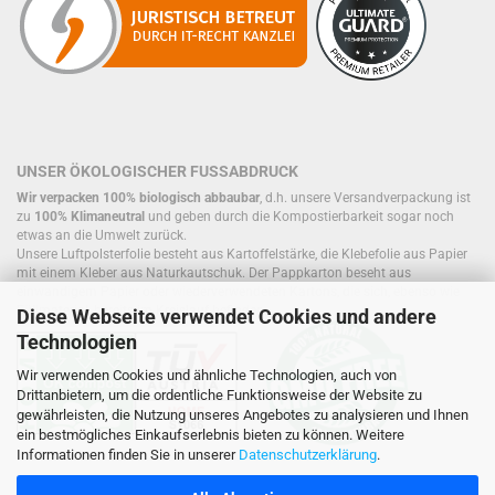
UNSER ÖKOLOGISCHER FUSSABDRUCK
Wir verpacken 100% biologisch abbaubar
, d.h. unsere Versandverpackung ist
zu
100% Klimaneutral
und geben durch die Kompostierbarkeit sogar noch
etwas an die Umwelt zurück.
Unsere Luftpolsterfolie besteht aus Kartoffelstärke, die Klebefolie aus Papier
mit einem Kleber aus Naturkautschuk. Der Pappkarton beseht aus
einwandigem Papier oder wiederverwendeten Kartons, die sich, ebenso wie
Füllmaterial, bereits im Kreislauf befinden.
Diese Webseite verwendet Cookies und andere
Technologien
Wir verwenden Cookies und ähnliche Technologien, auch von
Drittanbietern, um die ordentliche Funktionsweise der Website zu
gewährleisten, die Nutzung unseres Angebotes zu analysieren und Ihnen
ein bestmögliches Einkaufserlebnis bieten zu können. Weitere
Informationen finden Sie in unserer
Datenschutzerklärung
.