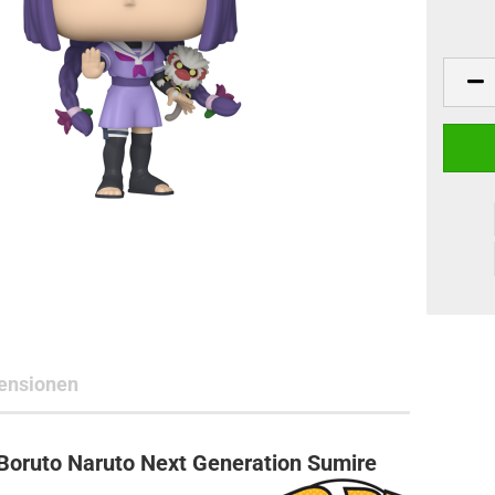
ne Toys
AL Subjects
rkshop
andere Hersteller
ensionen
Boruto Naruto Next Generation Sumire