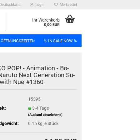
Deutschland
Login
Merkzettel
Ihr Warenkorb
0,00 EUR
 ÖFFNUNGSZEITEN
% IN SALE NOW %
n
 POP! - Ani­ma­ti­on - Bo­
Na­ruto Next Ge­nera­ti­on Su­
 with Nue #1360
Bag
15395
eit:
3-4 Tage
(Ausland abweichend)
dgewicht:
0.15
kg je Stück