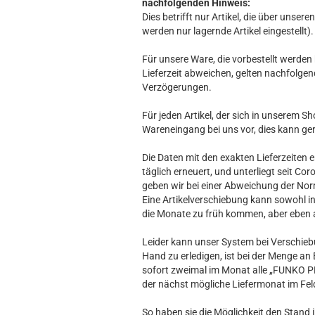
nachfolgenden Hinweis:
Dies betrifft nur Artikel, die über unse
werden nur lagernde Artikel eingestellt).
Für unsere Ware, die vorbestellt werden k
Lieferzeit abweichen, gelten nachfolgen
Verzögerungen.
Für jeden Artikel, der sich in unserem S
Wareneingang bei uns vor, dies kann ger
Die Daten mit den exakten Lieferzeiten e
täglich erneuert, und unterliegt seit C
geben wir bei einer Abweichung der Norm
Eine Artikelverschiebung kann sowohl ins 
die Monate zu früh kommen, aber eben au
Leider kann unser System bei Verschieb
Hand zu erledigen, ist bei der Menge an
sofort zweimal im Monat alle „FUNKO P
der nächst mögliche Liefermonat im Feld
So haben sie die Möglichkeit den Stand 