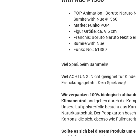
Hobbit
Icon
POP Animation - Boruto Naruto N
MARVEL
Sumire with Nue #1360
Movie
Marke: Funko POP
Figur Größe: ca. 9,5 cm
Music
Franchis: Boruto Naruto Next Ge
Sports
Sumire with Nue
STAR WARS
Funko No.: 61389
Television
Viel Spaß beim Sammeln!
Viel ACHTUNG: Nicht geeignet für Kinder 
Erstickungsgefahr. Kein Spielzeug!
Wir verpacken 100% biologisch abbau
Klimaneutral
und geben durch die Komp
Unsere Luftpolsterfolie besteht aus Kart
Naturkautschuk. Der Pappkarton beseh
Kartons, die sich, ebenso wie Füllmateria
Sollte es sich bei diesem Produkt um e