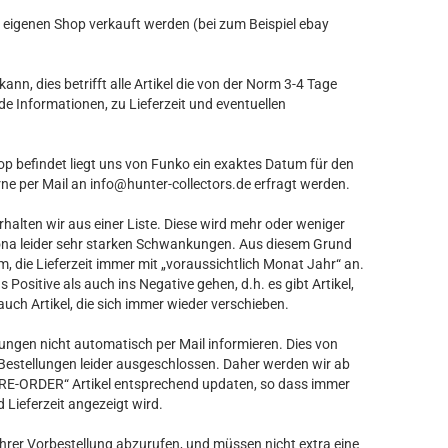
ren eigenen Shop verkauft werden (bei zum Beispiel ebay
ann, dies betrifft alle Artikel die von der Norm 3-4 Tage
de Informationen, zu Lieferzeit und eventuellen
hop befindet liegt uns von Funko ein exaktes Datum für den
ne per Mail an info@hunter-collectors.de erfragt werden.
rhalten wir aus einer Liste. Diese wird mehr oder weniger
orona leider sehr starken Schwankungen. Aus diesem Grund
, die Lieferzeit immer mit „voraussichtlich Monat Jahr“ an.
Positive als auch ins Negative gehen, d.h. es gibt Artikel,
ch Artikel, die sich immer wieder verschieben.
ungen nicht automatisch per Mail informieren. Dies von
 Bestellungen leider ausgeschlossen. Daher werden wir ab
RE-ORDER“ Artikel entsprechend updaten, so dass immer
 Lieferzeit angezeigt wird.
ihrer Vorbestellung abzurufen, und müssen nicht extra eine