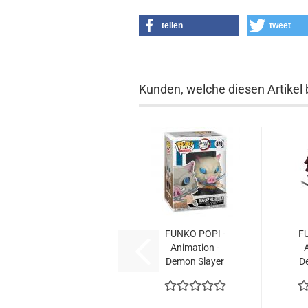
teilen
tweet
Kunden, welche diesen Artikel 
FUNKO POP! -
F
Ani­ma­ti­on -
A
Demon Slay­er
D
Ino­suke...