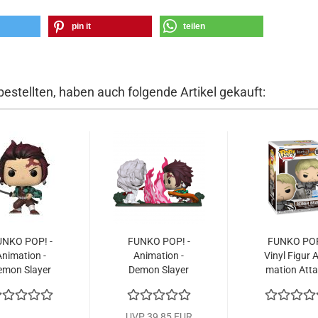
pin it
teilen
bestellten, haben auch folgende Artikel gekauft:
UNKO POP! -
FUNKO POP! -
FUNKO PO
ni­ma­ti­on -
Ani­ma­ti­on -
Vinyl Figur A
emon Slay­er
Demon Slay­er
ma­ti­on At­t
Tan­ji­ro...
Tan­ji­ro...
on...
UVP 39,85 EUR