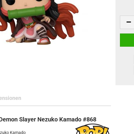
ne Toys
AL Subjects
rkshop
andere Hersteller
ensionen
 Demon Slayer Nezuko Kamado #868
Nezuko Kamado