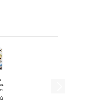
P!
ni­
ack