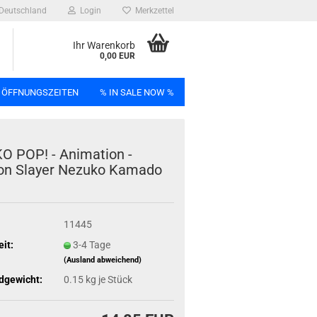
Deutschland
Login
Merkzettel
Ihr Warenkorb
0,00 EUR
 ÖFFNUNGSZEITEN
% IN SALE NOW %
n
 POP! - Ani­ma­ti­on -
 Slay­er Ne­zu­ko Ka­ma­do
Bag
11445
eit:
3-4 Tage
(Ausland abweichend)
dgewicht:
0.15
kg je Stück