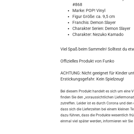
Hobbit
#868
Icon
Marke: POP! Vinyl
MARVEL
Figur Größe: ca. 9,5 cm
Franchis: Demon Slayer
Movie
Charakter Serien: Demon Slayer
Music
Charakter: Nezuko Kamado
Sports
STAR WARS
Viel Spaß beim Sammeln! Solltest du et
Television
Offizielles Produkt von Funko
ACHTUNG: Nicht geeignet für Kinder unte
Erstickungsgefahr. Kein Spielzeug!
Bei diesem Produkt handelt es sich um eine V
finden Sie den „voraussichtlichen Liefermonat“
zutreffen. Leider ist es durch Corona und d
dass sich die Lieferzeiten bei einem kleinen 
dazu führen, dass die Produkte wesentlich früh
einmal viel später werden, informieren wir Sie