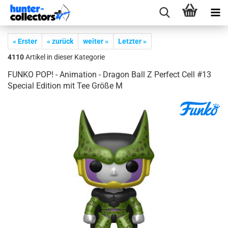
« Erster
« zurück
weiter »
Letzter »
4110
Artikel in dieser Kategorie
FUNKO POP! - Ani­ma­ti­on - Dra­gon Ball Z Per­fect Cell #13
Spe­cial Edi­ti­on mit Tee Größe M