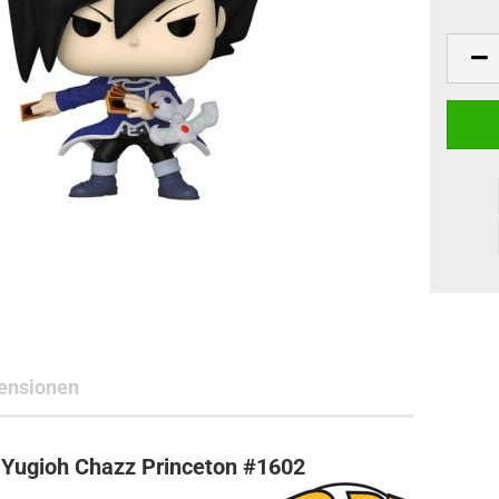
ne Toys
AL Subjects
rkshop
andere Hersteller
ensionen
Yugioh Chazz Princeton #1602