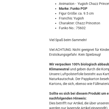
Hobbit
Animation - Yugioh Chazz Princ
Icon
Marke: Funko POP
MARVEL
Figur Größe: ca. 9.5 cm
Franchis: Yugioh
Movie
Charakter: Chazz Princeton
Music
Funko No.: 75602
Sports
STAR WARS
Viel Spaß beim Sammeln!
Television
Viel ACHTUNG: Nicht geeignet für Kinder 
Erstickungsgefahr. Kein Spielzeug!
Wir verpacken 100% biologisch abbau
Klimaneutral
und geben durch die Komp
Unsere Luftpolsterfolie besteht aus Kart
Naturkautschuk. Der Pappkarton beseh
Kartons, die sich, ebenso wie Füllmateria
Sollte es sich bei diesem Produkt um e
nachfolgenden Hinweis:
Dies betrifft nur Artikel, die über unse
werden nur lagernde Artikel eingestellt).