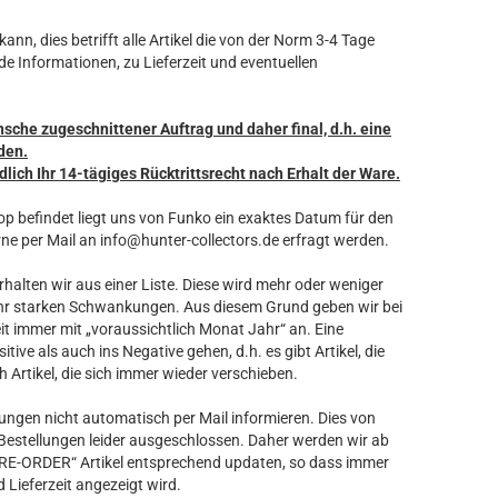
ann, dies betrifft alle Artikel die von der Norm 3-4 Tage
de Informationen, zu Lieferzeit und eventuellen
nsche zugeschnittener Auftrag und daher final, d.h. eine
den.
dlich Ihr 14-tägiges Rücktrittsrecht nach Erhalt der Ware.
hop befindet liegt uns von Funko ein exaktes Datum für den
ne per Mail an info@hunter-collectors.de erfragt werden.
rhalten wir aus einer Liste. Diese wird mehr oder weniger
 sehr starken Schwankungen. Aus diesem Grund geben wir bei
it immer mit „voraussichtlich Monat Jahr“ an. Eine
ive als auch ins Negative gehen, d.h. es gibt Artikel, die
Artikel, die sich immer wieder verschieben.
ungen nicht automatisch per Mail informieren. Dies von
 Bestellungen leider ausgeschlossen. Daher werden wir ab
RE-ORDER“ Artikel entsprechend updaten, so dass immer
 Lieferzeit angezeigt wird.