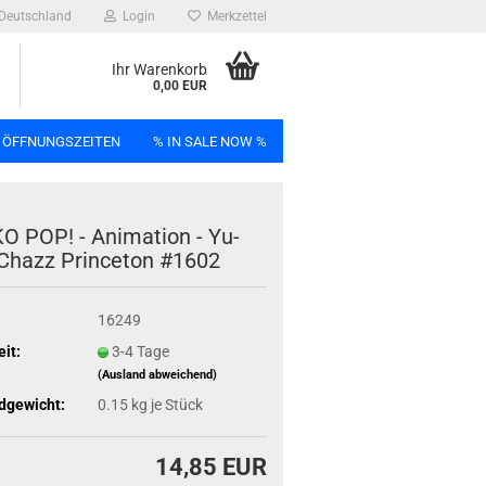
Deutschland
Login
Merkzettel
Ihr Warenkorb
0,00 EUR
 ÖFFNUNGSZEITEN
% IN SALE NOW %
n
 POP! - Ani­ma­ti­on - Yu­
Chazz Prince­ton #1602
16249
Bag
eit:
3-4 Tage
(Ausland abweichend)
dgewicht:
0.15
kg je Stück
14,85 EUR