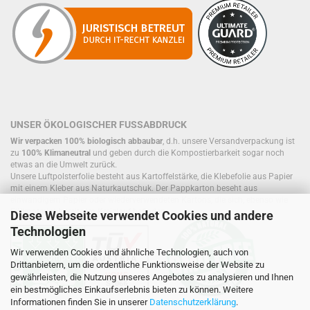
UNSER ÖKOLOGISCHER FUSSABDRUCK
Wir verpacken 100% biologisch abbaubar
, d.h. unsere Versandverpackung ist
zu
100% Klimaneutral
und geben durch die Kompostierbarkeit sogar noch
etwas an die Umwelt zurück.
Unsere Luftpolsterfolie besteht aus Kartoffelstärke, die Klebefolie aus Papier
mit einem Kleber aus Naturkautschuk. Der Pappkarton beseht aus
einwandigem Papier oder wiederverwendeten Kartons, die sich, ebenso wie
Füllmaterial, bereits im Kreislauf befinden.
Diese Webseite verwendet Cookies und andere
Technologien
Wir verwenden Cookies und ähnliche Technologien, auch von
Drittanbietern, um die ordentliche Funktionsweise der Website zu
gewährleisten, die Nutzung unseres Angebotes zu analysieren und Ihnen
ein bestmögliches Einkaufserlebnis bieten zu können. Weitere
Informationen finden Sie in unserer
Datenschutzerklärung
.