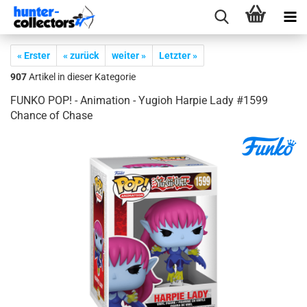
« Erster
« zurück
weiter »
Letzter »
907
Artikel in dieser Kategorie
FUNKO POP! - Ani­ma­ti­on - Yu­gioh Har­pie Lady #1599
Chan­ce of Chase