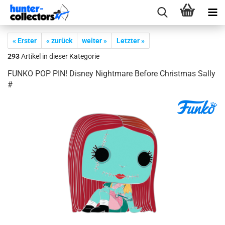
« Erster
« zurück
weiter »
Letzter »
293
Artikel in dieser Kategorie
FUNKO POP PIN! Dis­ney Night­ma­re Be­fo­re Christ­mas Sally
#