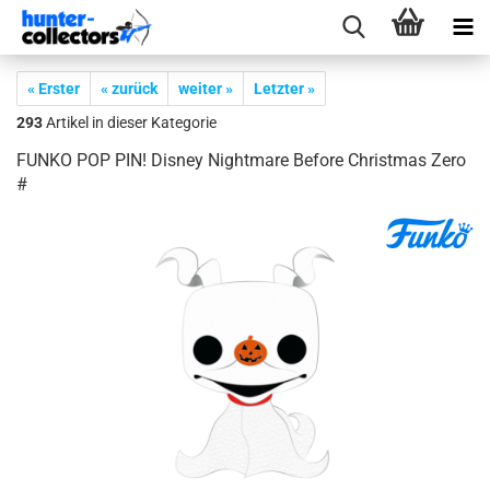
« Erster
« zurück
weiter »
Letzter »
293
Artikel in dieser Kategorie
FUNKO POP PIN! Dis­ney Night­ma­re Be­fo­re Christ­mas Zero
#