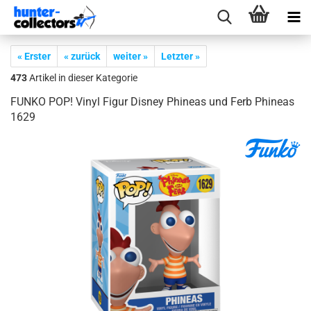
« Erster
« zurück
weiter »
Letzter »
473
Artikel in dieser Kategorie
FUNKO POP! Vinyl Figur Dis­ney Phi­ne­as und Ferb Phi­ne­as
1629