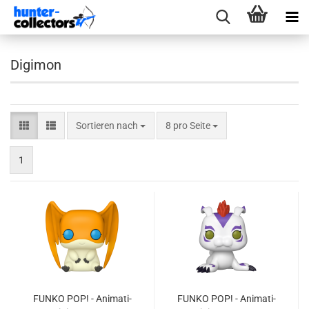
Digimon
Sortieren nach
pro Seite
Sortieren nach
8 pro Seite
1
FUNKO POP! - Ani­ma­ti­
FUNKO POP! - Ani­ma­ti­