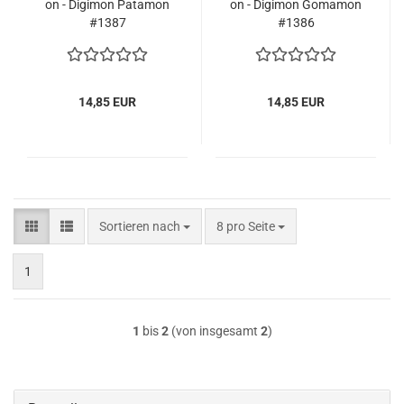
on - Di­gi­mon Pa­t­a­mon
on - Di­gi­mon Go­ma­mon
#1387
#1386
14,85 EUR
14,85 EUR
Sortieren nach
pro Seite
Sortieren nach
8 pro Seite
1
1
bis
2
(von insgesamt
2
)