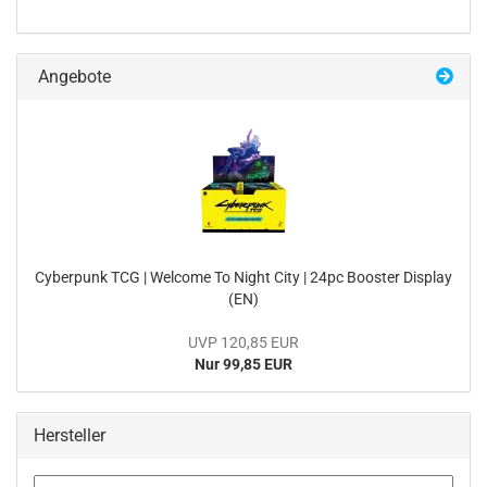
Angebote
Cy­ber­punk TCG | Wel­co­me To Night City | 24pc Boos­ter Dis­play
(EN)
UVP 120,85 EUR
Nur 99,85 EUR
Hersteller