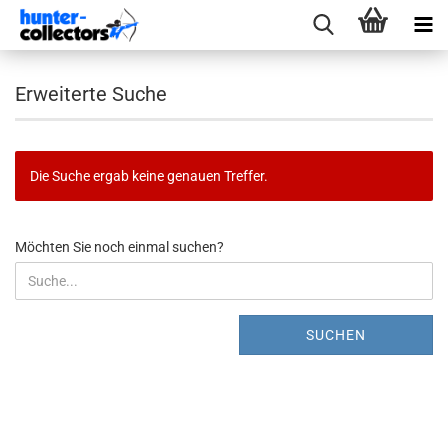
Erweiterte Suche
Die Suche ergab keine genauen Treffer.
MÖCHTEN
Möchten Sie noch einmal suchen?
SIE
NOCH
EINMAL
SUCHEN?
SUCHEN