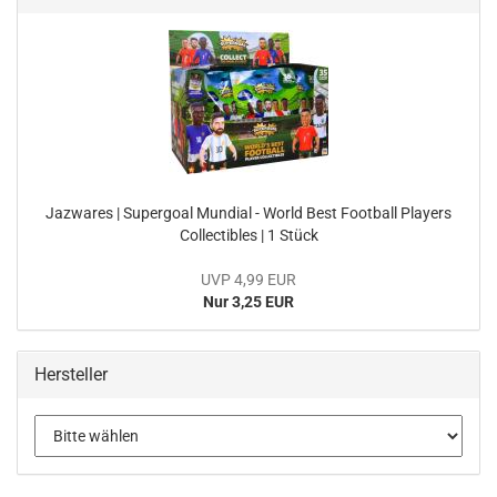
Jaz­wa­res | Su­per­goal Mun­di­al - World Best Foot­ball Play­ers
Collec­ti­bles | 1 Stück
UVP 4,99 EUR
Nur 3,25 EUR
Hersteller