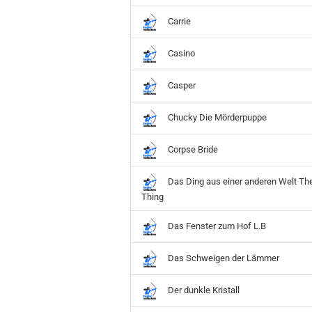
Hobbit
Icon
Carrie
MARVEL
Casino
Movie
Music
Casper
Sports
STAR WARS
Chucky Die Mörderpuppe
Television
Corpse Bride
Das Ding aus einer anderen Welt Th
Thing
Das Fenster zum Hof L.B
Das Schweigen der Lämmer
Der dunkle Kristall