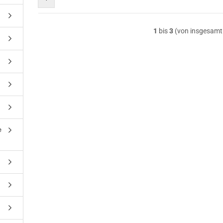
1
bis
3
(von insgesam
e