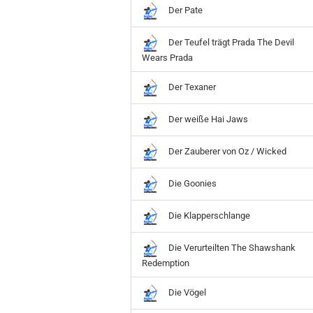
Der Pate
Der Teufel trägt Prada The Devil
Wears Prada
Der Texaner
Der weiße Hai Jaws
Der Zauberer von Oz / Wicked
Die Goonies
Die Klapperschlange
Die Verurteilten The Shawshank
Redemption
Die Vögel