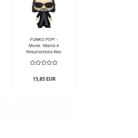
FUNKO POP! -
Movie - Ma­trix 4
Re­sur­rec­tions Neo
#1172
15,85 EUR