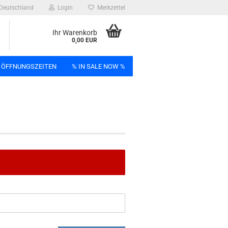
Deutschland
Login
Merkzettel
Ihr Warenkorb
0,00 EUR
 ÖFFNUNGSZEITEN
% IN SALE NOW %
n
Bag