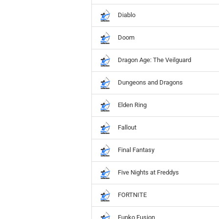
Hobbit
Icon
Diablo
MARVEL
Doom
Movie
Music
Dragon Age: The Veilguard
Sports
STAR WARS
Dungeons and Dragons
Television
Elden Ring
Fallout
Final Fantasy
Five Nights at Freddys
FORTNITE
Funko Fusion