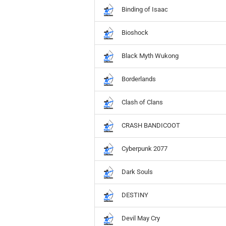
Funko POP! - MARVEL
Binding of Isaac
Mc Farla
Echoes Of Astra
Funko POP! - Movie
MINIX
Yu-Gi-Oh!
Funko POP! - Music
Bioshock
Schleich
Trading Cards sonstige
Funko POP! - Other
The LOY
ULTIMATE GUARD
Black Myth Wukong
Funko POP! - Sports
Weta Wo
Würfel und Dice Sets
Funko POP! - Star Wars
Figuren 
Borderlands
Funko POP! - Television
Clash of Clans
Franchises anzeigen
CRASH BANDICOOT
Animation
Cyberpunk 2077
Anime
DC Comics
Dark Souls
Disney
Games
DESTINY
Harry Potter
Herr der Ringe / Der
Devil May Cry