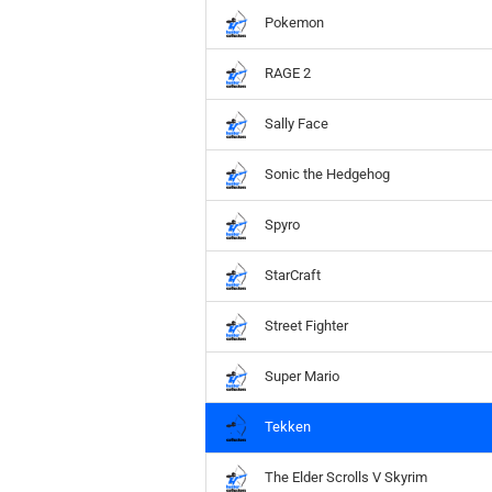
Pokemon
RAGE 2
Sally Face
Sonic the Hedgehog
Spyro
StarCraft
Street Fighter
Super Mario
Tekken
The Elder Scrolls V Skyrim