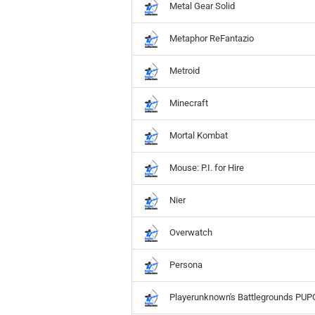
Metal Gear Solid
Metaphor ReFantazio
Metroid
Minecraft
Mortal Kombat
Mouse: P.I. for Hire
Nier
Overwatch
Persona
Playerunknown's Battlegrounds PUP