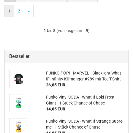
1
2
»
1
bis
8
(von insgesamt
9
)
Bestseller
FUNKO POP! - MAR­VEL - Black­light What
IF In­fi­ni­ty Kill­mon­ger #989 mit Tee T-​Shirt
26,85 EUR
Funko Vinyl SODA - What If Loki Frost
Giant - 1 Stück Chan­ce of Chase
14,85 EUR
Funko Vinyl SODA - What If Stran­ge Su­pre­
me - 1 Stück Chan­ce of Chase