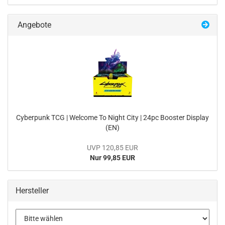
Angebote
Cy­ber­punk TCG | Wel­co­me To Night City | 24pc Boos­ter Dis­play
(EN)
UVP 120,85 EUR
Nur 99,85 EUR
Hersteller