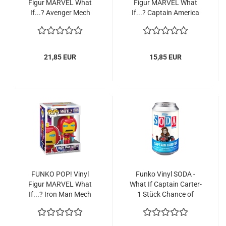
Figur MAR­VEL What
Figur MAR­VEL What
If...? Aven­ger Mech
If...? Cap­tain Ame­ri­ca
1570 15cm
Mech 1569
21,85 EUR
15,85 EUR
FUNKO POP! Vinyl
Funko Vinyl SODA -
Figur MAR­VEL What
What If Cap­tain Carter-​​
If...? Iron Man Mech
1 Stück Chan­ce of
1568
Chase