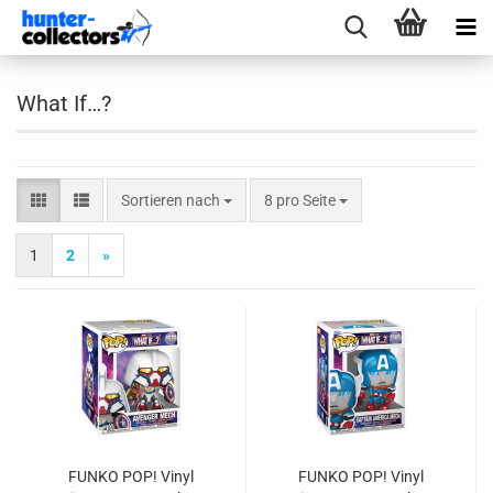
What If…?
Sortieren nach
pro Seite
Sortieren nach
8 pro Seite
1
2
»
FUNKO POP! Vinyl
FUNKO POP! Vinyl