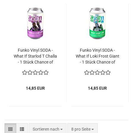
Funko Vinyl SODA -
Funko Vinyl SODA -
What If Star­lod T Challa
What If Loki Frost Giant
- 1 Stück Chan­ce of
- 1 Stück Chan­ce of
Chase
Chase
14,85 EUR
14,85 EUR
Sortieren nach
pro Seite
Sortieren nach
8 pro Seite