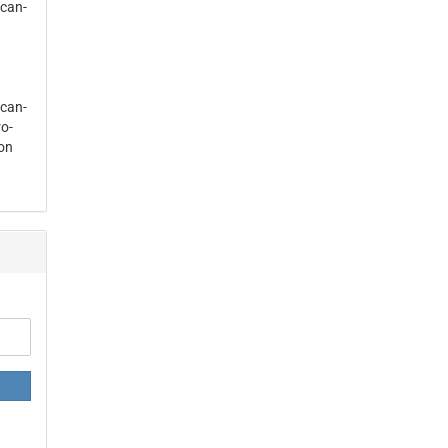
­can­
­can­
ro­
­on