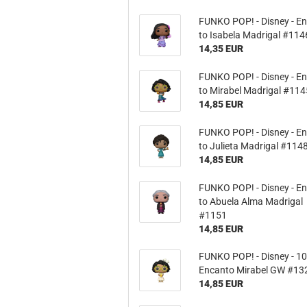
FUNKO POP! - Dis­ney - En
to Isa­be­la Ma­dri­gal #114
14,35 EUR
FUNKO POP! - Dis­ney - En
to Mi­ra­bel Ma­dri­gal #11
14,85 EUR
FUNKO POP! - Dis­ney - En
to Ju­lie­ta Ma­dri­gal #114
14,85 EUR
FUNKO POP! - Dis­ney - En
to Abue­la Alma Ma­dri­gal
#1151
14,85 EUR
FUNKO POP! - Dis­ney - 1
En­can­to Mi­ra­bel GW #13
14,85 EUR