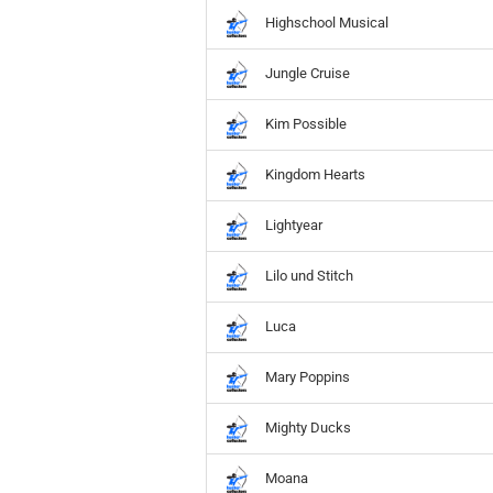
Hobbit
Highschool Musical
Icon
MARVEL
Jungle Cruise
Movie
Music
Kim Possible
Sports
STAR WARS
Kingdom Hearts
Television
Lightyear
Lilo und Stitch
Luca
Mary Poppins
Mighty Ducks
Moana