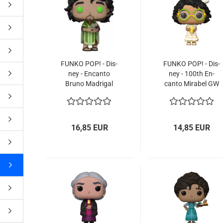
ne Toys
AL Subjects
rkshop
FUNKO POP! - Dis­
FUNKO POP! - Dis­
ney - En­can­to
ney - 100th En­
andere Hersteller
Bruno Ma­dri­gal
can­to Mi­ra­bel GW
GITD #1150 Spe­
#1327
cial Edi­ti­on
16,85 EUR
14,85 EUR