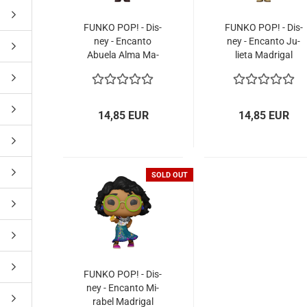
FUNKO POP! - Dis­
FUNKO POP! - Dis­
ney - En­can­to
ney - En­can­to Ju­
Abue­la Alma Ma­
lie­ta Ma­dri­gal
dri­gal #1151
#1148
14,85 EUR
14,85 EUR
SOLD OUT
FUNKO POP! - Dis­
ney - En­can­to Mi­
ra­bel Ma­dri­gal