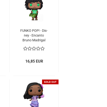
FUNKO POP! - Dis­
ney - En­can­to
Bruno Ma­dri­gal
with Pro­phe­
cy#1425 Spe­cial
Edi­ti­on
16,85 EUR
SOLD OUT