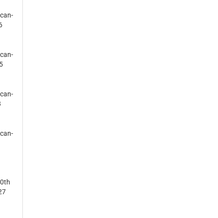
­can­
6
­can­
45
­can­
8
­can­
00th
27