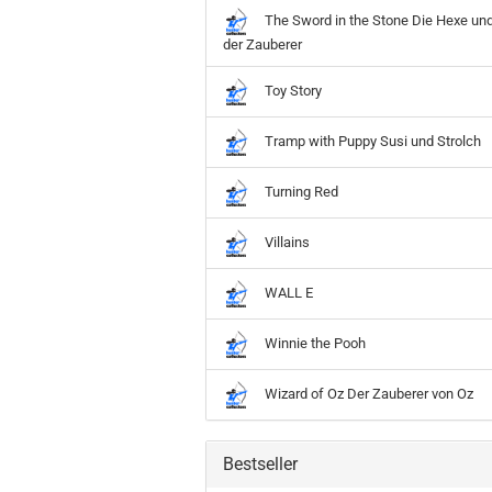
The Sword in the Stone Die Hexe un
der Zauberer
Toy Story
Tramp with Puppy Susi und Strolch
Turning Red
Villains
WALL E
Winnie the Pooh
Wizard of Oz Der Zauberer von Oz
Bestseller