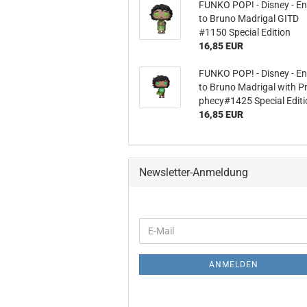
FUNKO POP! - Dis­ney - En
to Bruno Ma­dri­gal GITD
#1150 Spe­cial Edi­ti­on
16,85 EUR
FUNKO POP! - Dis­ney - En
to Bruno Ma­dri­gal with P
phe­cy#1425 Spe­cial Edi­ti
16,85 EUR
Newsletter-Anmeldung
WEITER
E-
ZUR
Mail
NEWSLETTER-
ANMELDUNG
ANMELDEN