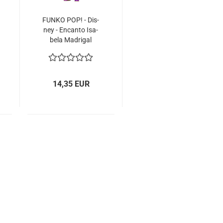
FUNKO POP! - Dis­
ney - En­can­to Isa­
be­la Ma­dri­gal
#1146
14,35 EUR