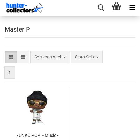
Master P
Sortieren nach
pro Seite
Sortieren nach
8 pro Seite
1
FUNKO POP! - Music -