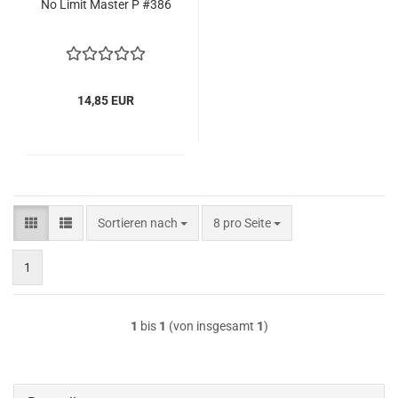
No Limit Mas­ter P #386
14,85 EUR
Sortieren nach
pro Seite
Sortieren nach
8 pro Seite
1
1
bis
1
(von insgesamt
1
)