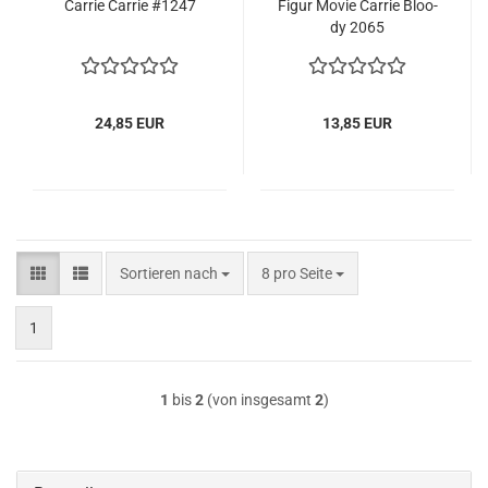
Car­rie Car­rie #1247
Figur Movie Car­rie Bloo­
dy 2065
24,85 EUR
13,85 EUR
Sortieren nach
pro Seite
Sortieren nach
8 pro Seite
1
1
bis
2
(von insgesamt
2
)