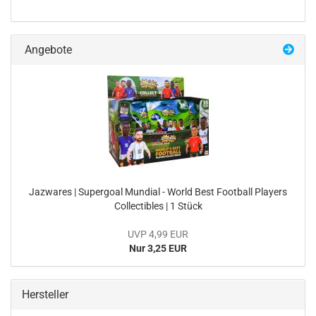
Angebote
Jaz­wa­res | Su­per­goal Mun­di­al - World Best Foot­ball Play­ers
Collec­ti­bles | 1 Stück
UVP 4,99 EUR
Nur 3,25 EUR
Hersteller