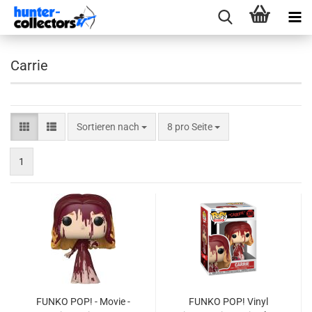
Carrie
Sortieren nach
pro Seite
Sortieren nach
8 pro Seite
1
FUNKO POP! - Movie -
FUNKO POP! Vinyl