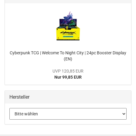
Cy­ber­punk TCG | Wel­co­me To Night City | 24pc Boos­ter Dis­play
(EN)
UVP 120,85 EUR
Nur 99,85 EUR
Hersteller