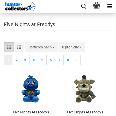
Five Nights at Freddys
Sortieren nach
pro Seite
Sortieren nach
8 pro Seite
1
2
3
4
5
6
7
8
»
Five Nights At Fred­dys
Five Nights At Fred­dys