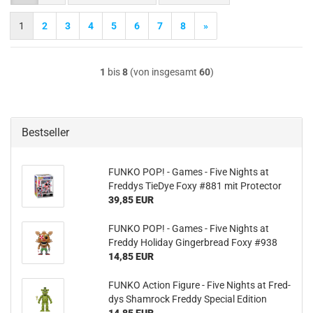
1
2
3
4
5
6
7
8
»
1
bis
8
(von insgesamt
60
)
Bestseller
FUNKO POP! - Games - Five Nights at
Fred­dys Tie­Dye Foxy #881 mit Pro­tec­tor
39,85 EUR
FUNKO POP! - Games - Five Nights at
Fred­dy Ho­li­day Gin­ger­bread Foxy #938
14,85 EUR
FUNKO Ac­tion Fi­gu­re - Five Nights at Fred­
dys Sham­rock Fred­dy Spe­cial Edi­ti­on