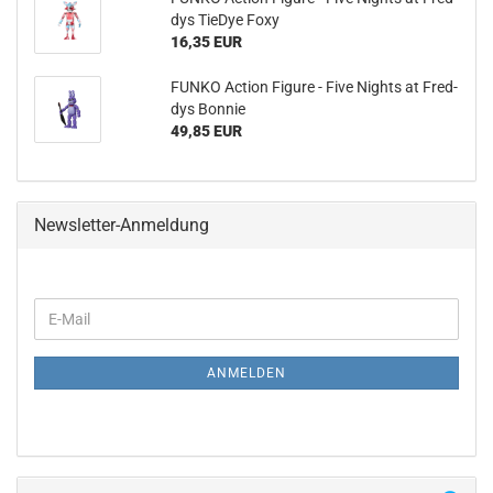
dys Tie­Dye Foxy
16,35 EUR
FUNKO Ac­tion Fi­gu­re - Five Nights at Fred­
dys Bon­nie
49,85 EUR
Newsletter-Anmeldung
WEITER
E-
ZUR
Mail
NEWSLETTER-
ANMELDUNG
ANMELDEN