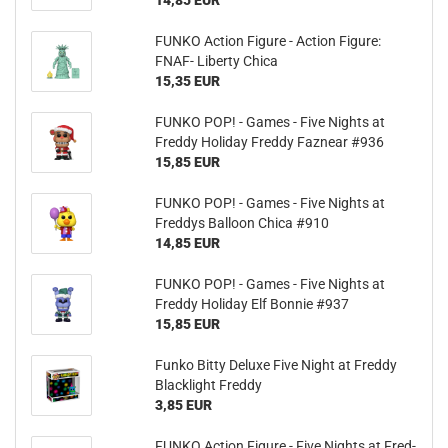
14,85 EUR
FUNKO Ac­tion Fi­gu­re - Ac­tion Fi­gu­re:
FNAF- Li­ber­ty Chica
15,35 EUR
FUNKO POP! - Games - Five Nights at
Fred­dy Ho­li­day Fred­dy Faz­ne­ar #936
15,85 EUR
FUNKO POP! - Games - Five Nights at
Fred­dys Bal­loon Chica #910
14,85 EUR
FUNKO POP! - Games - Five Nights at
Fred­dy Ho­li­day Elf Bon­nie #937
15,85 EUR
Funko Bitty De­lu­xe Five Night at Fred­dy
Black­light Fred­dy
3,85 EUR
FUNKO Ac­tion Fi­gu­re - Five Nights at Fred­