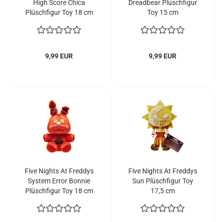
High Score Chica
Dre­ad­be­ar Plüsch­fi­gur
Plüsch­fi­gur Toy 18 cm
Toy 15 cm
9,99 EUR
9,99 EUR
Five Nights At Fred­dys
Five Nights At Fred­dys
Sys­tem Error Bon­nie
Sun Plüsch­fi­gur Toy
Plüsch­fi­gur Toy 18 cm
17,5 cm