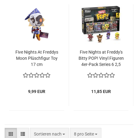
Five Nights At Fred­dys
Five Nights at Fred­dy's
Moon Plüsch­fi­gur Toy
Bitty POP! Vinyl Fi­gu­ren
17 cm
4er-​Pack Se­ries 6 2,5
cm
9,99 EUR
11,85 EUR
Sortieren nach
pro Seite
Sortieren nach
8 pro Seite