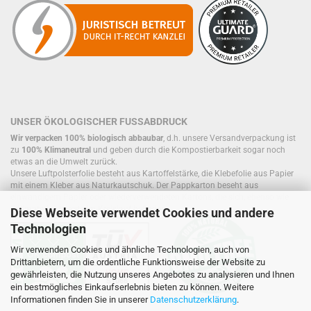
UNSER ÖKOLOGISCHER FUSSABDRUCK
Wir verpacken 100% biologisch abbaubar
, d.h. unsere Versandverpackung ist
zu
100% Klimaneutral
und geben durch die Kompostierbarkeit sogar noch
etwas an die Umwelt zurück.
Unsere Luftpolsterfolie besteht aus Kartoffelstärke, die Klebefolie aus Papier
mit einem Kleber aus Naturkautschuk. Der Pappkarton beseht aus
einwandigem Papier oder wiederverwendeten Kartons, die sich, ebenso wie
Füllmaterial, bereits im Kreislauf befinden.
Diese Webseite verwendet Cookies und andere
Technologien
Wir verwenden Cookies und ähnliche Technologien, auch von
Drittanbietern, um die ordentliche Funktionsweise der Website zu
gewährleisten, die Nutzung unseres Angebotes zu analysieren und Ihnen
ein bestmögliches Einkaufserlebnis bieten zu können. Weitere
Informationen finden Sie in unserer
Datenschutzerklärung
.