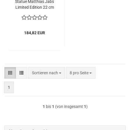
Sta­tue Mat­thi­as Jabs
Li­mi­ted Edi­ti­on 22 cm
184,82 EUR
Sortieren nach
pro Seite
Sortieren nach
8 pro Seite
1
1
bis
1
(von insgesamt
1
)