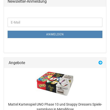
Newsletter-Anmeldung
WEITER
E-
ZUR
Mail
NEWSLETTER-
ANMELDUNG
ANMELDEN
Angebote
Mat­tel Kar­ten­spiel UNO Phase 10 und Snap­py Dressers Spie­le­
samm­lung in Me­tall­do­se