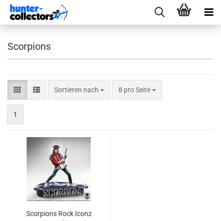
Scorpions
Sortieren nach
pro Seite
Sortieren nach
8 pro Seite
1
Scor­pi­ons Rock Iconz