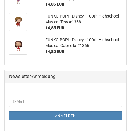
14,85 EUR
FUNKO POP! - Dis­ney - 100th High­school
Mu­si­cal Troy #1368
14,85 EUR
FUNKO POP! - Dis­ney - 100th High­school
Mu­si­cal Ga­bri­el­la #1366
14,85 EUR
Newsletter-Anmeldung
WEITER
E-
ZUR
Mail
NEWSLETTER-
ANMELDUNG
ANMELDEN