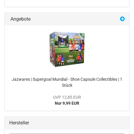
Angebote
Jaz­wa­res | Su­per­goal Mun­di­al - Shoe Cap­su­le Collec­ti­bles | 1
Stück
UVP 12,85 EUR
Nur 9,99 EUR
Hersteller