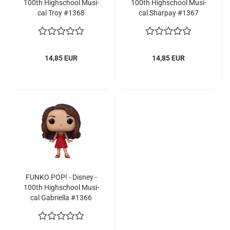
100th High­school Mu­si­
100th High­school Mu­si­
cal Troy #1368
cal Shar­pay #1367
14,85 EUR
14,85 EUR
FUNKO POP! - Dis­ney -
100th High­school Mu­si­
cal Ga­bri­el­la #1366