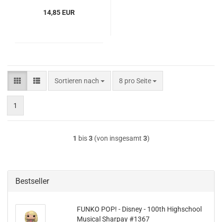
14,85 EUR
Sortieren nach
pro Seite
Sortieren nach
8 pro Seite
1
1
bis
3
(von insgesamt
3
)
Bestseller
FUNKO POP! - Dis­ney - 100th High­school
Mu­si­cal Shar­pay #1367