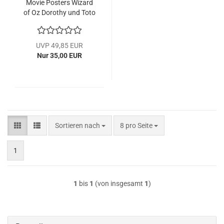
Movie Pos­ters Wi­zard
of Oz Do­ro­thy und Toto
#10
UVP 49,85 EUR
Nur 35,00 EUR
Sortieren nach
pro Seite
Sortieren nach
8 pro Seite
1
1
bis
1
(von insgesamt
1
)