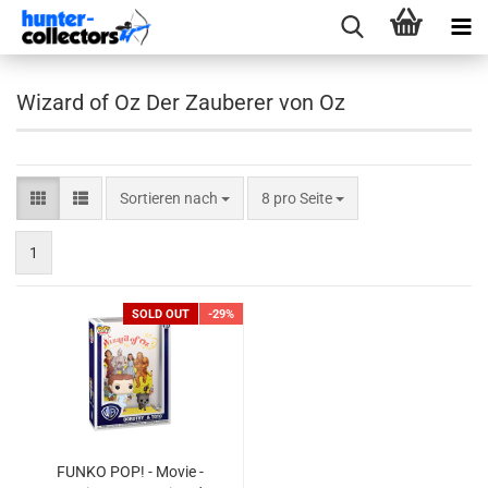
Wizard of Oz Der Zauberer von Oz
Sortieren nach
pro Seite
Sortieren nach
8 pro Seite
1
SOLD OUT
-29%
FUNKO POP! - Movie -