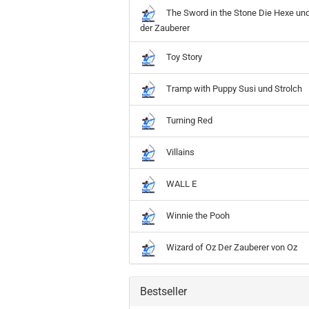
The Sword in the Stone Die Hexe un
der Zauberer
Toy Story
Tramp with Puppy Susi und Strolch
Turning Red
Villains
WALL E
Winnie the Pooh
Wizard of Oz Der Zauberer von Oz
Bestseller