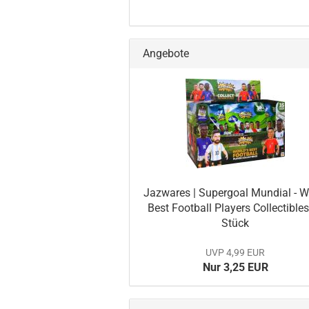
Angebote
Jaz­wa­res | Su­per­goal Mun­di­al - 
Best Foot­ball Play­ers Collec­ti­bles
Stück
UVP 4,99 EUR
Nur 3,25 EUR