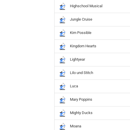
Hobbit
Highschool Musical
Icon
MARVEL
Jungle Cruise
Movie
Music
Kim Possible
Sports
STAR WARS
Kingdom Hearts
Television
Lightyear
Lilo und Stitch
Luca
Mary Poppins
Mighty Ducks
Moana