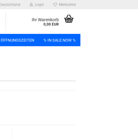
Deutschland
Login
Merkzettel
Ihr Warenkorb
0,00 EUR
 ÖFFNUNGSZEITEN
% IN SALE NOW %
n
Bag