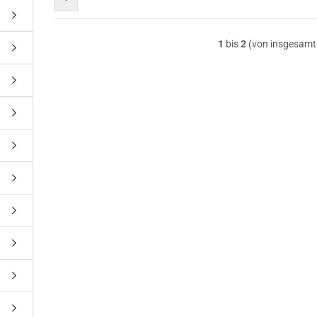
1
bis
2
(von insgesam