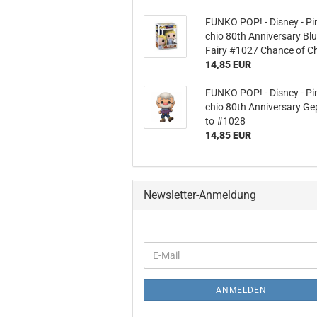
FUNKO POP! - Dis­ney - Pi­
chio 80th An­ni­versa­ry Bl
Fairy #1027 Chan­ce of C
14,85 EUR
FUNKO POP! - Dis­ney - Pi­
chio 80th An­ni­versa­ry Ge
to #1028
14,85 EUR
Newsletter-Anmeldung
WEITER
E-
ZUR
Mail
NEWSLETTER-
ANMELDUNG
ANMELDEN