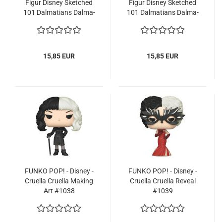
Figur Dis­ney Sket­ched
Figur Dis­ney Sket­ched
101 Dal­ma­ti­ans Dal­ma­
101 Dal­ma­ti­ans Dal­ma­
ti­ner Patch 1649
ti­ner Cru­el­la De Vil 1647
15,85 EUR
15,85 EUR
FUNKO POP! - Dis­ney -
FUNKO POP! - Dis­ney -
Cru­el­la Cru­el­la Ma­king
Cru­el­la Cru­el­la Re­ve­al
Art #1038
#1039