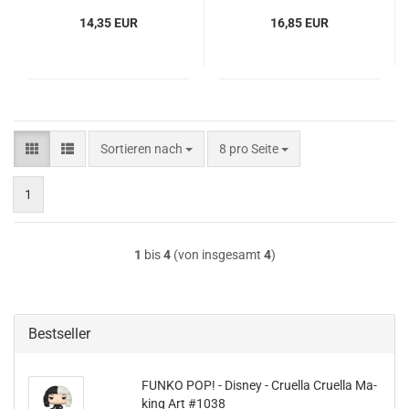
14,35 EUR
16,85 EUR
Sortieren nach
pro Seite
Sortieren nach
8 pro Seite
1
1
bis
4
(von insgesamt
4
)
Bestseller
FUNKO POP! - Dis­ney - Cru­el­la Cru­el­la Ma­
king Art #1038