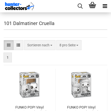
101 Dalmatiner Cruella
Sortieren nach
pro Seite
Sortieren nach
8 pro Seite
1
FUNKO POP! Vinyl
FUNKO POP! Vinyl