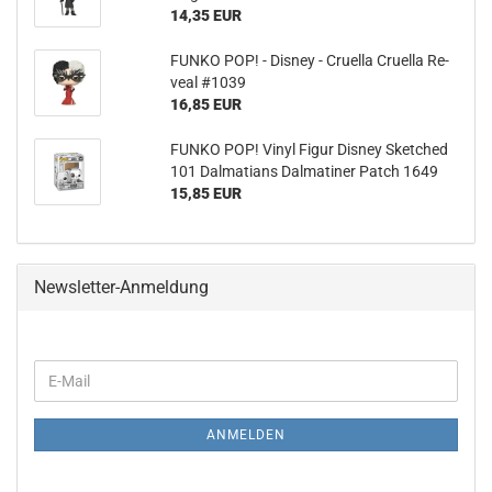
14,35 EUR
FUNKO POP! - Dis­ney - Cru­el­la Cru­el­la Re­
ve­al #1039
16,85 EUR
FUNKO POP! Vinyl Figur Dis­ney Sket­ched
101 Dal­ma­ti­ans Dal­ma­ti­ner Patch 1649
15,85 EUR
Newsletter-Anmeldung
WEITER
E-
ZUR
Mail
NEWSLETTER-
ANMELDUNG
ANMELDEN