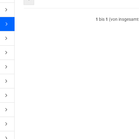
1
bis
1
(von insgesam