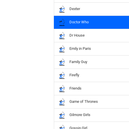
Hobbit
Icon
Dexter
MARVEL
Doctor Who
Movie
Music
Dr House
Sports
STAR WARS
Emily in Paris
Television
Family Guy
Firefly
Friends
Game of Thrones
Gilmore Girls
Gossip Girl