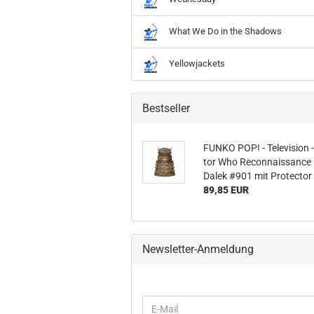
What We Do in the Shadows
Yellowjackets
Bestseller
FUNKO POP! - Te­le­vi­si­on 
tor Who Re­con­nais­sance
Dalek #901 mit Pro­tec­tor
89,85 EUR
Newsletter-Anmeldung
WEITER
E-