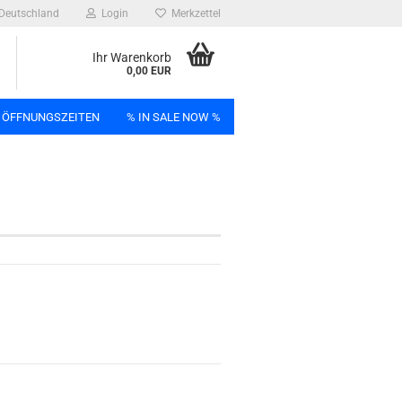
Deutschland
Login
Merkzettel
Ihr Warenkorb
0,00 EUR
 ÖFFNUNGSZEITEN
% IN SALE NOW %
n
Bag