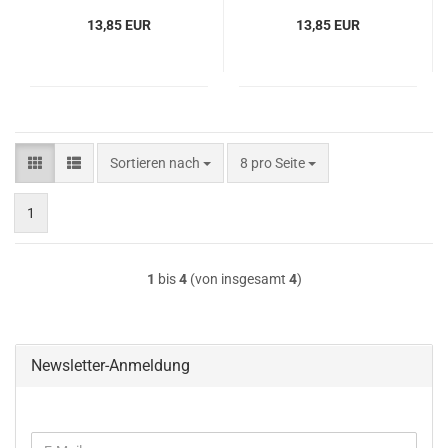
13,85 EUR
13,85 EUR
Sortieren nach
pro Seite
Sortieren nach
8 pro Seite
1
1
bis
4
(von insgesamt
4
)
Newsletter-Anmeldung
WEITER