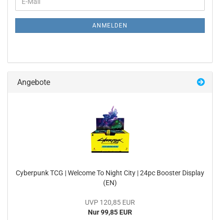
E-
ZUR
Mail
NEWSLETTER-
ANMELDUNG
ANMELDEN
Angebote
Cy­ber­punk TCG | Wel­co­me To Night City | 24pc Boos­ter Dis­play
(EN)
UVP 120,85 EUR
Nur 99,85 EUR