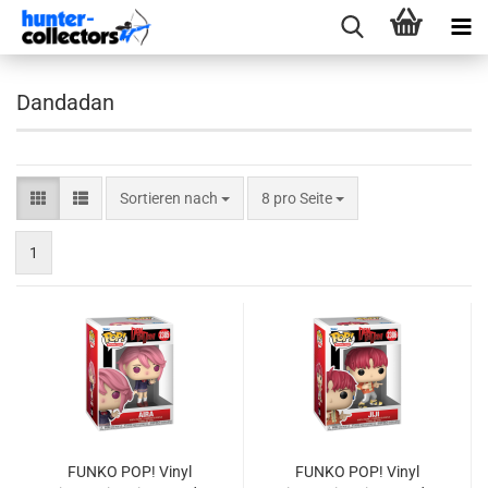
Dandadan
Sortieren nach
pro Seite
Sortieren nach
8 pro Seite
1
FUNKO POP! Vinyl
FUNKO POP! Vinyl