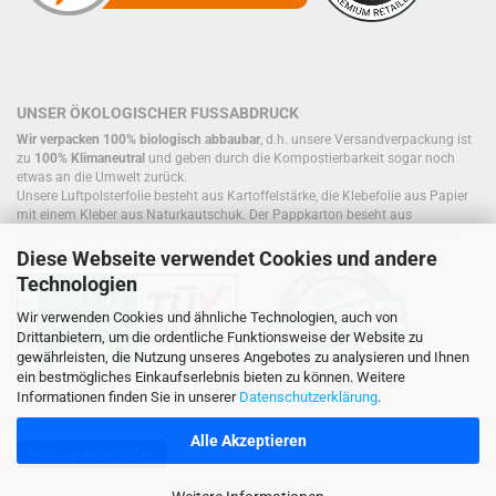
UNSER ÖKOLOGISCHER FUSSABDRUCK
Wir verpacken 100% biologisch abbaubar
, d.h. unsere Versandverpackung ist
zu
100% Klimaneutral
und geben durch die Kompostierbarkeit sogar noch
etwas an die Umwelt zurück.
Unsere Luftpolsterfolie besteht aus Kartoffelstärke, die Klebefolie aus Papier
mit einem Kleber aus Naturkautschuk. Der Pappkarton beseht aus
einwandigem Papier oder wiederverwendeten Kartons, die sich, ebenso wie
Füllmaterial, bereits im Kreislauf befinden.
Diese Webseite verwendet Cookies und andere
Technologien
Wir verwenden Cookies und ähnliche Technologien, auch von
Drittanbietern, um die ordentliche Funktionsweise der Website zu
gewährleisten, die Nutzung unseres Angebotes zu analysieren und Ihnen
ein bestmögliches Einkaufserlebnis bieten zu können. Weitere
Informationen finden Sie in unserer
Datenschutzerklärung
.
Alle Akzeptieren
Vertrag widerrufen