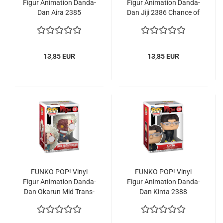
Figur Ani­ma­ti­on Dand­a­
Figur Ani­ma­ti­on Dand­a­
Dan Aira 2385
Dan Jiji 2386 Chan­ce of
Chase Evil Eye
13,85 EUR
13,85 EUR
FUNKO POP! Vinyl
FUNKO POP! Vinyl
Figur Ani­ma­ti­on Dand­a­
Figur Ani­ma­ti­on Dand­a­
Dan Oka­run Mid Trans­
Dan Kinta 2388
for­ma­ti­on 2387