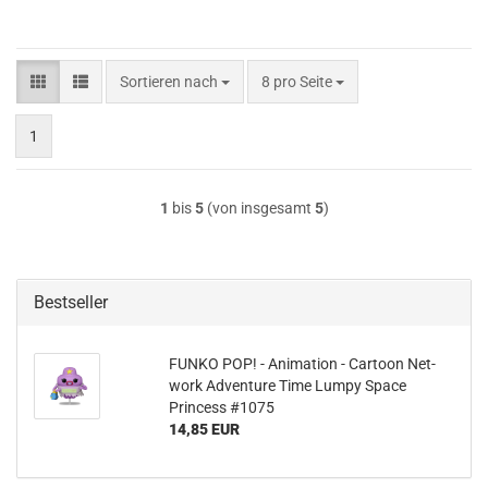
Sortieren nach
pro Seite
Sortieren nach
8 pro Seite
1
1
bis
5
(von insgesamt
5
)
Bestseller
FUNKO POP! - Ani­ma­ti­on - Car­toon Net­
work Ad­ven­ture Time Lumpy Space
Princess #1075
14,85 EUR