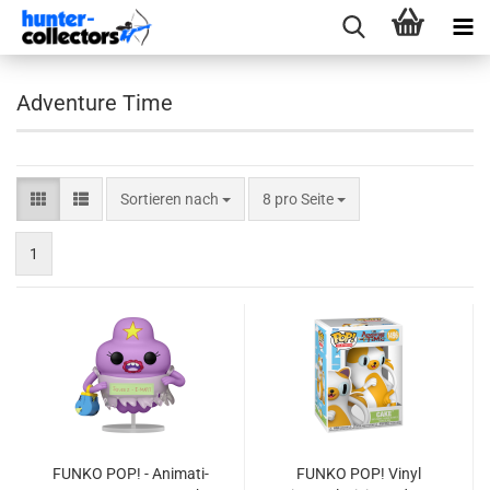
Adventure Time
Sortieren nach
pro Seite
Sortieren nach
8 pro Seite
1
FUNKO POP! - Ani­ma­ti­
FUNKO POP! Vinyl