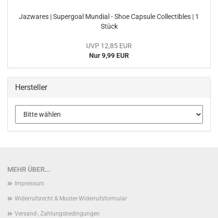
Jaz­wa­res | Su­per­goal Mun­di­al - Shoe Cap­su­le Collec­ti­bles | 1
Stück
UVP 12,85 EUR
Nur 9,99 EUR
Hersteller
MEHR ÜBER...
Impressum
Widerrufsrecht & Muster-Widerrufsformular
Versand-, Zahlungsbedingungen