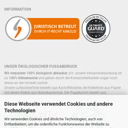
INFORMATION
UNSER ÖKOLOGISCHER FUSSABDRUCK
Wir verpacken 100% biologisch abbaubar
, d.h. unsere Versandverpackung ist
zu
100% Klimaneutral
und geben durch die Kompostierbarkeit sogar noch
etwas an die Umwelt zurück.
Unsere Luftpolsterfolie besteht aus Kartoffelstärke, die Klebefolie aus Papier
mit einem Kleber aus Naturkautschuk. Der Pappkarton beseht aus
einwandigem Papier oder wiederverwendeten Kartons, die sich, ebenso wie
Füllmaterial, bereits im Kreislauf befinden.
Diese Webseite verwendet Cookies und andere
Technologien
Wir verwenden Cookies und ähnliche Technologien, auch von
Drittanbietern, um die ordentliche Funktionsweise der Website zu