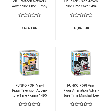
on - Car­toon Net­work
Figur Te­le­vi­si­on Ad­ven­
Ad­ven­ture Time Lumpy
ture Time Cake 1496
Space Princess #1075
14,85 EUR
15,85 EUR
FUNKO POP! Vinyl
FUNKO POP! Vinyl
Figur Te­le­vi­si­on Ad­ven­
Figur Ani­ma­ti­on Ad­ven­
ture Time Fi­on­na 1495
ture Time Mar­shall Lee
1903