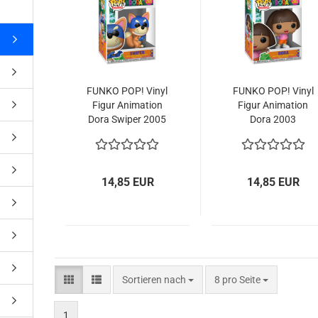
ne Toys
AL Subjects
rkshop
FUNKO POP! Vinyl
FUNKO POP! Vinyl
Figur Ani­ma­ti­on
Figur Ani­ma­ti­on
andere Hersteller
Dora Swi­per 2005
Dora 2003
14,85 EUR
14,85 EUR
Sortieren nach
pro Seite
Sortieren nach
8 pro Seite
1