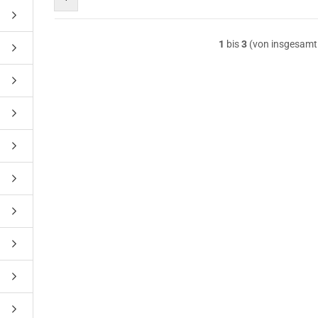
1
bis
3
(von insgesam