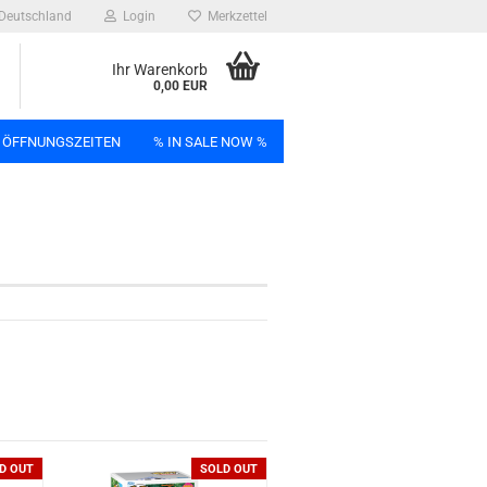
Deutschland
Login
Merkzettel
Ihr Warenkorb
0,00 EUR
 ÖFFNUNGSZEITEN
% IN SALE NOW %
n
Bag
D OUT
SOLD OUT