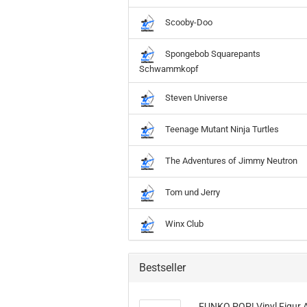
Scooby-Doo
Spongebob Squarepants
Schwammkopf
Steven Universe
Teenage Mutant Ninja Turtles
The Adventures of Jimmy Neutron
Tom und Jerry
Winx Club
Bestseller
FUNKO POP! Vinyl Figur A