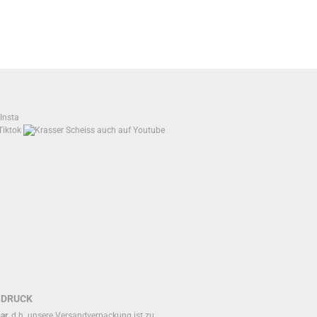
BDRUCK
ar
, d.h. unsere Versandverpackung ist zu