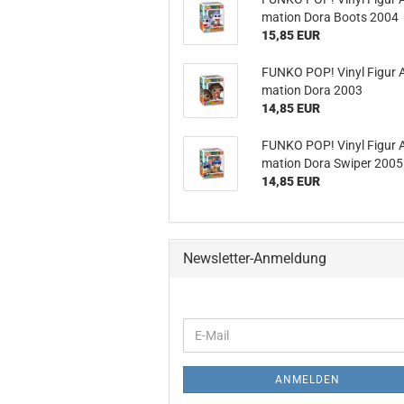
ma­ti­on Dora Boots 2004
15,85 EUR
FUNKO POP! Vinyl Figur A
ma­ti­on Dora 2003
14,85 EUR
FUNKO POP! Vinyl Figur A
ma­ti­on Dora Swi­per 2005
14,85 EUR
Newsletter-Anmeldung
WEITER
E-
ZUR
Mail
NEWSLETTER-
ANMELDUNG
ANMELDEN